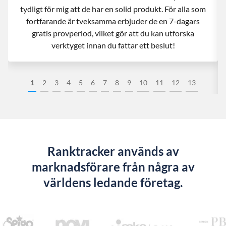
tydligt för mig att de har en solid produkt. För alla som
fortfarande är tveksamma erbjuder de en 7-dagars
gratis provperiod, vilket gör att du kan utforska
verktyget innan du fattar ett beslut!
1
2
3
4
5
6
7
8
9
10
11
12
13
Ranktracker används av
marknadsförare från några av
världens ledande företag.