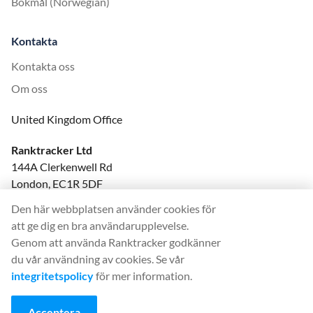
Bokmål (Norwegian)
Kontakta
Kontakta oss
Om oss
United Kingdom Office
Ranktracker Ltd
144A Clerkenwell Rd
London, EC1R 5DF
Company No: 08820809
Den här webbplatsen använder cookies för
felix@ranktracker.com
att ge dig en bra användarupplevelse.
Genom att använda Ranktracker godkänner
du vår användning av cookies. Se vår
integritetspolicy
för mer information.
2015 -
2026
© Ranktracker. All Rights Reserved.
Acceptera