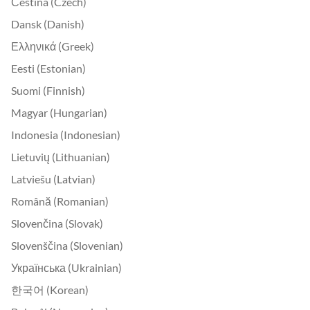
Čeština (Czech)
Dansk (Danish)
Ελληνικά (Greek)
Eesti (Estonian)
Suomi (Finnish)
Magyar (Hungarian)
Indonesia (Indonesian)
Lietuvių (Lithuanian)
Latviešu (Latvian)
Română (Romanian)
Slovenčina (Slovak)
Slovenščina (Slovenian)
Українська (Ukrainian)
한국어 (Korean)