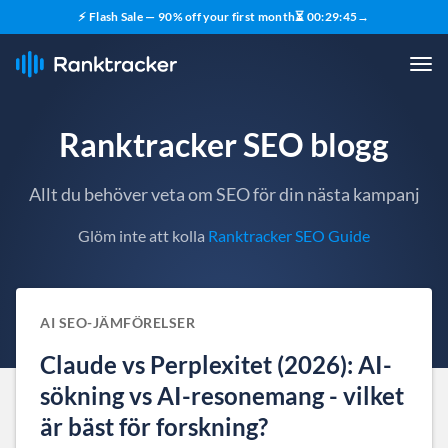
⚡ Flash Sale — 90% off your first month
⏳
00
:
29
:
44
→
Ranktracker SEO blogg
Allt du behöver veta om SEO för din nästa kampanj
Glöm inte att kolla
Ranktracker SEO Guide
AI SEO-JÄMFÖRELSER
Claude vs Perplexitet (2026): AI-
sökning vs AI-resonemang - vilket
är bäst för forskning?