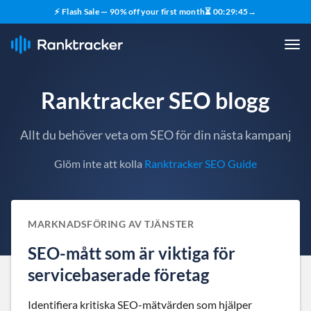
⚡ Flash Sale — 90% off your first month
⏳
00
:
29
:
44
→
Ranktracker SEO blogg
Allt du behöver veta om SEO för din nästa kampanj
Glöm inte att kolla
Ranktracker SEO Guide
MARKNADSFÖRING AV TJÄNSTER
SEO-mått som är viktiga för
servicebaserade företag
Identifiera kritiska SEO-mätvärden som hjälper