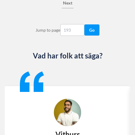
Next
Jump to page
Go
Vad har folk att säga?
Slide 1 of 13
Vithurs