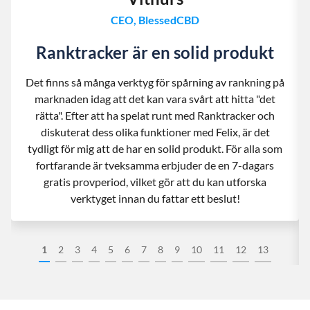
CEO, BlessedCBD
Ranktracker är en solid produkt
Det finns så många verktyg för spårning av rankning på
marknaden idag att det kan vara svårt att hitta "det
rätta". Efter att ha spelat runt med Ranktracker och
diskuterat dess olika funktioner med Felix, är det
tydligt för mig att de har en solid produkt. För alla som
fortfarande är tveksamma erbjuder de en 7-dagars
gratis provperiod, vilket gör att du kan utforska
verktyget innan du fattar ett beslut!
1
2
3
4
5
6
7
8
9
10
11
12
13