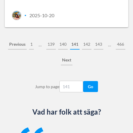
2025-10-20
•
Previous
1
139
140
141
142
143
466
…
…
Next
Jump to page
Go
Vad har folk att säga?
Slide 1 of 13