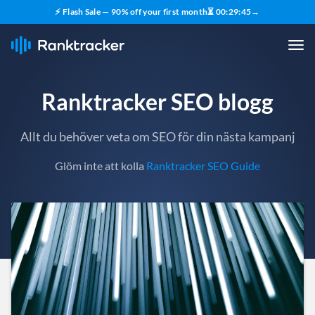
⚡ Flash Sale — 90% off your first month
⏳
00
:
29
:
43
→
Ranktracker SEO blogg
Allt du behöver veta om SEO för din nästa kampanj
Glöm inte att kolla
Ranktracker SEO Guide