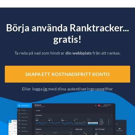
Börja använda Ranktracker...
gratis!
Ta reda på vad som hindrar
din webbplats
från att rankas.
SKAPA ETT KOSTNADSFRITT KONTO
Eller logga
in
med dina autentiseringsuppgifter