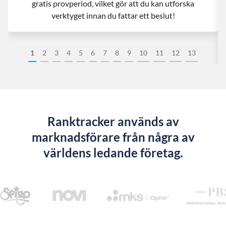
gratis provperiod, vilket gör att du kan utforska
verktyget innan du fattar ett beslut!
1
2
3
4
5
6
7
8
9
10
11
12
13
Ranktracker används av
marknadsförare från några av
världens ledande företag.