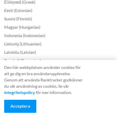
Ελληνικά (Greek)
Eesti (Estonian)
Suomi (Finnish)
Magyar (Hungarian)
Indonesia (Indonesian)
Lietuvių (Lithuanian)
Latviešu (Latvian)
Română (Romanian)
Den här webbplatsen använder cookies för
Slovenčina (Slovak)
att ge dig en bra användarupplevelse.
Slovenščina (Slovenian)
Genom att använda Ranktracker godkänner
Українська (Ukrainian)
du vår användning av cookies. Se vår
integritetspolicy
för mer information.
한국어 (Korean)
Bokmål (Norwegian)
Acceptera
Kontakta