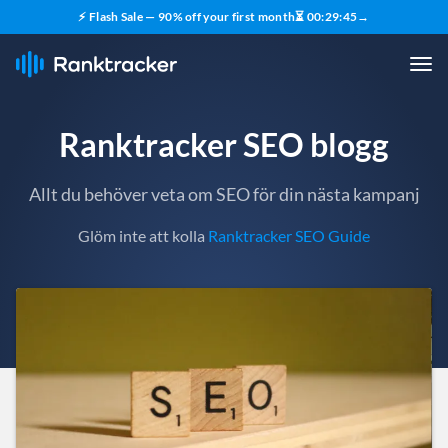
⚡ Flash Sale — 90% off your first month
⏳
00
:
29
:
43
→
Ranktracker SEO blogg
Allt du behöver veta om SEO för din nästa kampanj
Glöm inte att kolla
Ranktracker SEO Guide