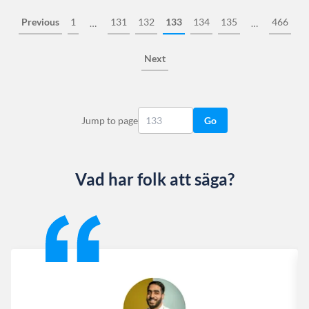
Previous
1
131
132
133
134
135
466
…
…
Next
Jump to page
Go
Vad har folk att säga?
Slide 1 of 13