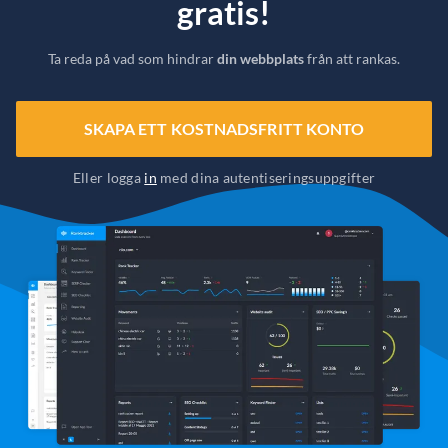
gratis!
Ta reda på vad som hindrar
din webbplats
från att rankas.
SKAPA ETT KOSTNADSFRITT KONTO
Eller logga
in
med dina autentiseringsuppgifter