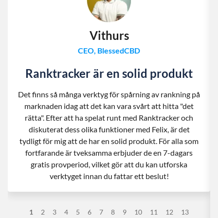
Vithurs
CEO, BlessedCBD
Ranktracker är en solid produkt
Det finns så många verktyg för spårning av rankning på
marknaden idag att det kan vara svårt att hitta "det
rätta". Efter att ha spelat runt med Ranktracker och
diskuterat dess olika funktioner med Felix, är det
tydligt för mig att de har en solid produkt. För alla som
fortfarande är tveksamma erbjuder de en 7-dagars
gratis provperiod, vilket gör att du kan utforska
verktyget innan du fattar ett beslut!
1
2
3
4
5
6
7
8
9
10
11
12
13