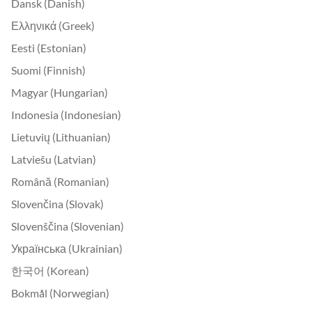
Dansk (Danish)
Ελληνικά (Greek)
Eesti (Estonian)
Suomi (Finnish)
Magyar (Hungarian)
Indonesia (Indonesian)
Lietuvių (Lithuanian)
Latviešu (Latvian)
Română (Romanian)
Slovenčina (Slovak)
Slovenščina (Slovenian)
Українська (Ukrainian)
한국어 (Korean)
Bokmål (Norwegian)