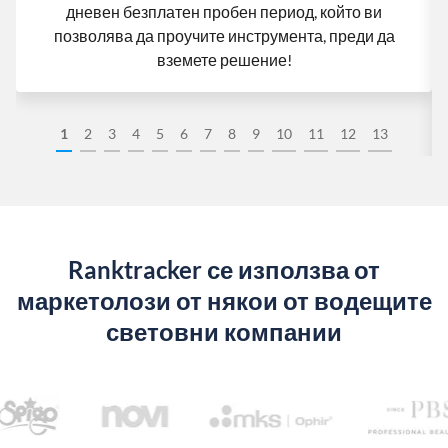
дневен безплатен пробен период, който ви
позволява да проучите инструмента, преди да
вземете решение!
1
2
3
4
5
6
7
8
9
10
11
12
13
Ranktracker се използва от
маркетолози от някои от водещите
световни компании