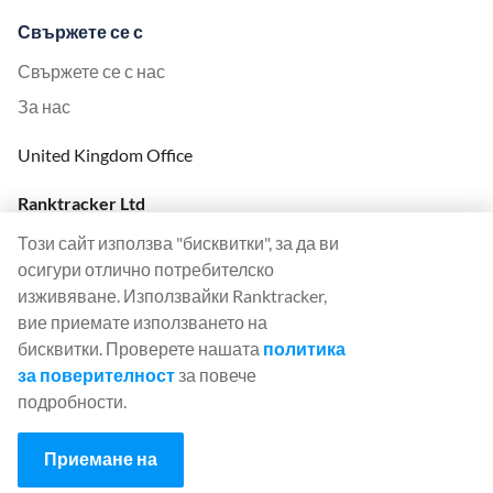
Свържете се с
Свържете се с нас
За нас
United Kingdom Office
Ranktracker Ltd
144A Clerkenwell Rd
Този сайт използва "бисквитки", за да ви
London, EC1R 5DF
осигури отлично потребителско
Company No: 08820809
изживяване. Използвайки Ranktracker,
felix@ranktracker.com
вие приемате използването на
бисквитки. Проверете нашата
политика
за поверителност
за повече
подробности.
2015 -
2026
© Ranktracker. All Rights Reserved.
Приемане на