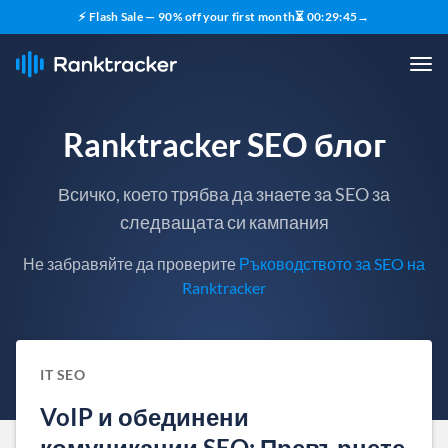
⚡ Flash Sale — 90% off your first month
⏳
00
:
29
:
44
→
Ranktracker SEO блог
Всичко, което трябва да знаете за SEO за
следващата си кампания
Не забравяйте да проверите
Ръководството за SEO на
Ranktracker
IT SEO
VoIP и обединени
комуникации SEO: Превърнете