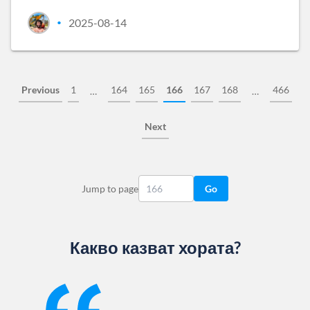
2025-08-14
•
Previous
1
164
165
166
167
168
466
…
…
Next
Jump to page
Go
Какво казват хората?
Slide 1 of 13