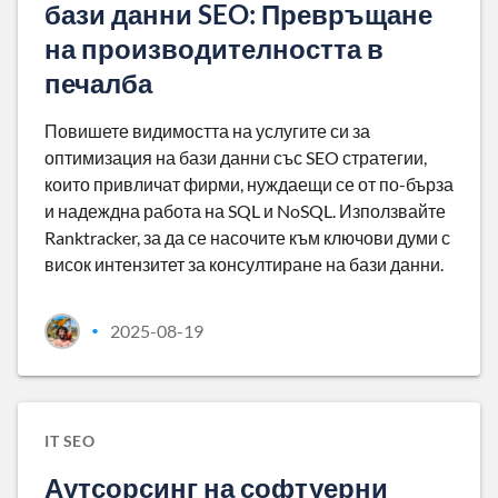
бази данни SEO: Превръщане
на производителността в
печалба
Повишете видимостта на услугите си за
оптимизация на бази данни със SEO стратегии,
които привличат фирми, нуждаещи се от по-бърза
и надеждна работа на SQL и NoSQL. Използвайте
Ranktracker, за да се насочите към ключови думи с
висок интензитет за консултиране на бази данни.
2025-08-19
•
IT SEO
Аутсорсинг на софтуерни