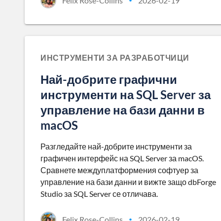
Felix Rose-Collins
2026-02-19
•
ИНСТРУМЕНТИ ЗА РАЗРАБОТЧИЦИ
Най-добрите графични
инструменти на SQL Server за
управление на бази данни в
macOS
Разгледайте най-добрите инструменти за
графичен интерфейс на SQL Server за macOS.
Сравнете междуплатформения софтуер за
управление на бази данни и вижте защо dbForge
Studio за SQL Server се отличава.
Felix Rose-Collins
2026-02-19
•