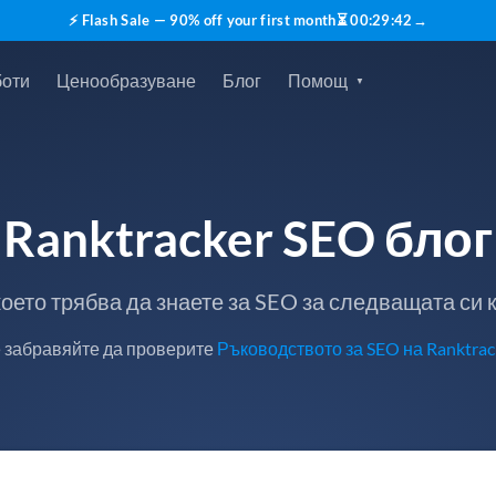
⚡ Flash Sale — 90% off your first month
⏳
00
:
29
:
42
→
боти
Ценообразуване
Блог
Помощ
Ranktracker SEO блог
което трябва да знаете за SEO за следващата си
 забравяйте да проверите
Ръководството за SEO на Ranktrac