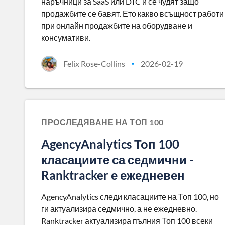
наръчници за SaaS или DTC и се чудят защо
продажбите се бавят. Ето какво всъщност работи
при онлайн продажбите на оборудване и
консумативи.
Felix Rose-Collins
2026-02-19
•
ПРОСЛЕДЯВАНЕ НА ТОП 100
AgencyAnalytics Топ 100
класациите са седмични -
Ranktracker е ежедневен
AgencyAnalytics следи класациите на Топ 100, но
ги актуализира седмично, а не ежедневно.
Ranktracker актуализира пълния Топ 100 всеки