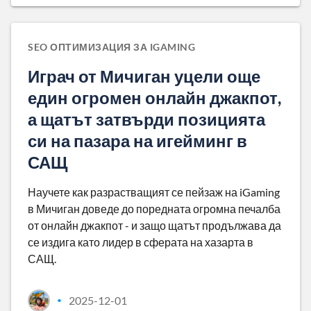
SEO ОПТИМИЗАЦИЯ ЗА IGAMING
Играч от Мичиган уцели още
един огромен онлайн джакпот,
а щатът затвърди позицията
си на пазара на игейминг в
САЩ
Научете как разрастващият се пейзаж на iGaming
в Мичиган доведе до поредната огромна печалба
от онлайн джакпот - и защо щатът продължава да
се издига като лидер в сферата на хазарта в
САЩ.
2025-12-01
•