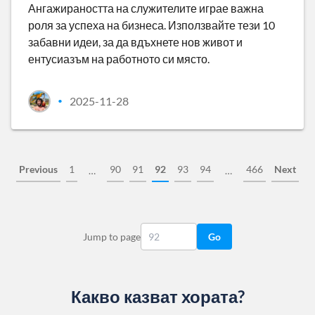
Ангажираността на служителите играе важна
роля за успеха на бизнеса. Използвайте тези 10
забавни идеи, за да вдъхнете нов живот и
ентусиазъм на работното си място.
2025-11-28
•
Previous
1
90
91
92
93
94
466
Next
…
…
Jump to page
Go
Какво казват хората?