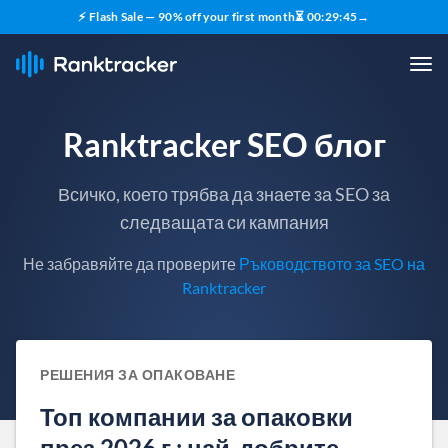
⚡ Flash Sale — 90% off your first month
⏳
00
:
29
:
44
→
Ranktracker SEO блог
Всичко, което трябва да знаете за SEO за
следващата си кампания
Не забравяйте да проверите
Ръководството за SEO на
Ranktracker
РЕШЕНИЯ ЗА ОПАКОВАНЕ
Топ компании за опаковки
през 2026 г.: най-добрите