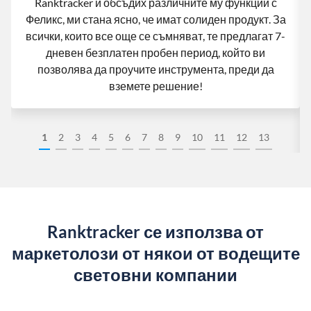
Ranktracker и обсъдих различните му функции с
Феликс, ми стана ясно, че имат солиден продукт. За
всички, които все още се съмняват, те предлагат 7-
дневен безплатен пробен период, който ви
позволява да проучите инструмента, преди да
вземете решение!
1
2
3
4
5
6
7
8
9
10
11
12
13
Ranktracker се използва от
маркетолози от някои от водещите
световни компании