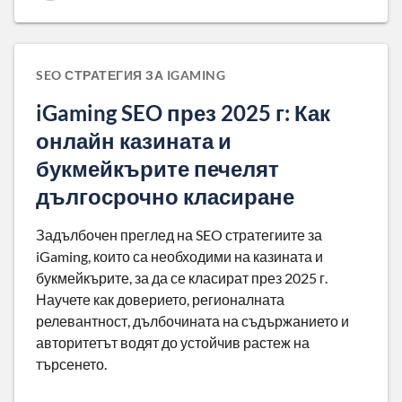
SEO СТРАТЕГИЯ ЗА IGAMING
iGaming SEO през 2025 г: Как
онлайн казината и
букмейкърите печелят
дългосрочно класиране
Задълбочен преглед на SEO стратегиите за
iGaming, които са необходими на казината и
букмейкърите, за да се класират през 2025 г.
Научете как доверието, регионалната
релевантност, дълбочината на съдържанието и
авторитетът водят до устойчив растеж на
търсенето.