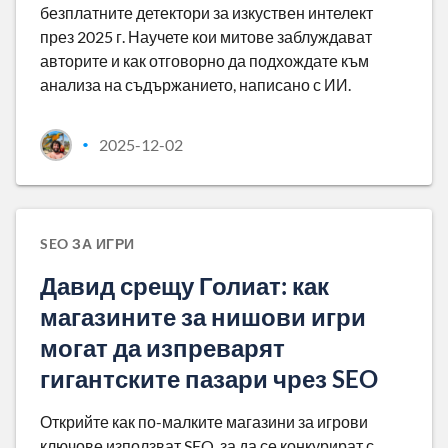
безплатните детектори за изкуствен интелект
през 2025 г. Научете кои митове заблуждават
авторите и как отговорно да подхождате към
анализа на съдържанието, написано с ИИ.
2025-12-02
•
SEO ЗА ИГРИ
Давид срещу Голиат: как
магазините за нишови игри
могат да изпреварят
гигантските пазари чрез SEO
Открийте как по-малките магазини за игрови
ключове използват SEO, за да се конкурират с