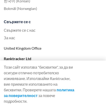
한국어 (Korean)
Bokmål (Norwegian)
Свържете се с
Свържете се с нас
За нас
United Kingdom Office
Ranktracker Ltd
144A Clerkenwell Rd
Този сайт използва "бисквитки", за да ви
London, EC1R 5DF
осигури отлично потребителско
Company No: 08820809
изживяване. Използвайки Ranktracker,
felix@ranktracker.com
вие приемате използването на
бисквитки. Проверете нашата
политика
за поверителност
за повече
подробности.
2015 -
2026
© Ranktracker. All Rights Reserved.