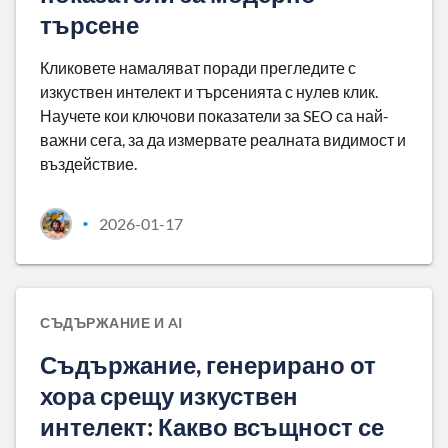
търсене
Кликовете намаляват поради прегледите с
изкуствен интелект и търсенията с нулев клик.
Научете кои ключови показатели за SEO са най-
важни сега, за да измервате реалната видимост и
въздействие.
2026-01-17
•
СЪДЪРЖАНИЕ И AI
Съдържание, генерирано от
хора срещу изкуствен
интелект: Какво всъщност се