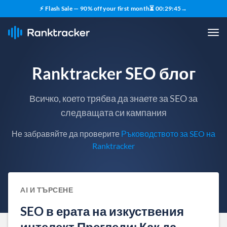
⚡ Flash Sale — 90% off your first month
⏳
00
:
29
:
44
→
Ranktracker SEO блог
Всичко, което трябва да знаете за SEO за
следващата си кампания
Не забравяйте да проверите
Ръководството за SEO на
Ranktracker
AI И ТЪРСЕНЕ
SEO в ерата на изкуствения
интелект Прегледи: Как да