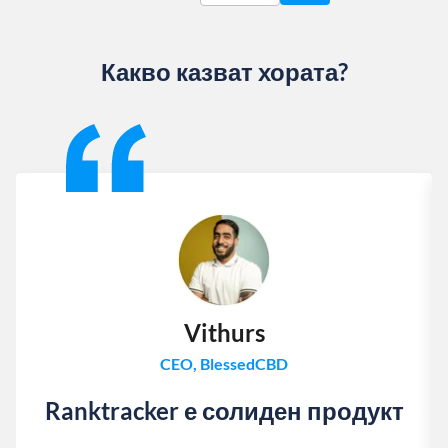
Какво казват хората?
Slide 1 of 13
Vithurs
CEO, BlessedCBD
Ranktracker е солиден продукт