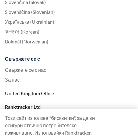
Slovenčina (Slovak)
Slovenščina (Slovenian)
Українська (Ukrainian)
한국어 (Korean)
Bokmål (Norwegian)
Свържете се с
Свържете се с нас
За нас
United Kingdom Office
Ranktracker Ltd
144A Clerkenwell Rd
Този сайт използва "бисквитки", за да ви
London, EC1R 5DF
осигури отлично потребителско
Company No: 08820809
изживяване. Използвайки Ranktracker,
felix@ranktracker.com