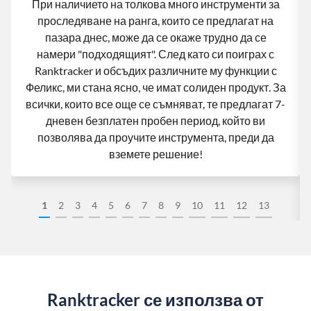
При наличието на толкова много инструменти за
проследяване на ранга, които се предлагат на
пазара днес, може да се окаже трудно да се
намери "подходящият". След като си поиграх с
Ranktracker и обсъдих различните му функции с
Феликс, ми стана ясно, че имат солиден продукт. За
всички, които все още се съмняват, те предлагат 7-
дневен безплатен пробен период, който ви
позволява да проучите инструмента, преди да
вземете решение!
1
2
3
4
5
6
7
8
9
10
11
12
13
Ranktracker се използва от