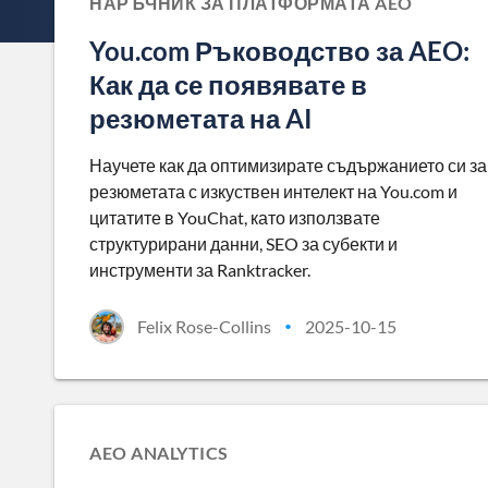
НАРЪЧНИК ЗА ПЛАТФОРМАТА AEO
You.com Ръководство за AEO:
Как да се появявате в
резюметата на AI
Научете как да оптимизирате съдържанието си за
резюметата с изкуствен интелект на You.com и
цитатите в YouChat, като използвате
структурирани данни, SEO за субекти и
инструменти за Ranktracker.
Felix Rose-Collins
2025-10-15
•
AEO ANALYTICS