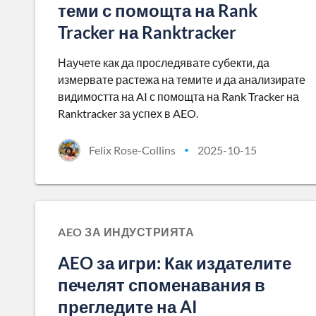
теми с помощта на Rank
Tracker на Ranktracker
Научете как да проследявате субекти, да
измервате растежа на темите и да анализирате
видимостта на AI с помощта на Rank Tracker на
Ranktracker за успех в AEO.
Felix Rose-Collins
2025-10-15
•
AEO ЗА ИНДУСТРИЯТА
AEO за игри: Как издателите
печелят споменавания в
прегледите на AI