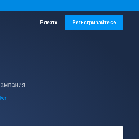
Влезте
Регистрирайте се
 кампания
ker