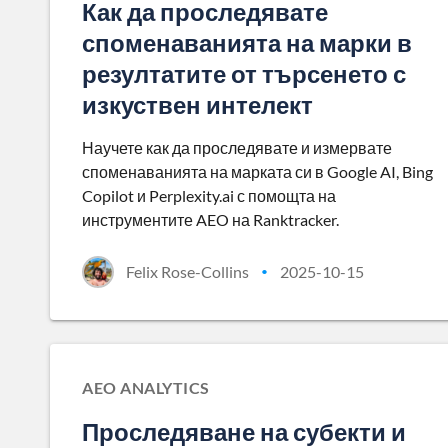
Как да проследявате
споменаванията на марки в
резултатите от търсенето с
изкуствен интелект
Научете как да проследявате и измервате
споменаванията на марката си в Google AI, Bing
Copilot и Perplexity.ai с помощта на
инструментите AEO на Ranktracker.
Felix Rose-Collins
2025-10-15
•
AEO ANALYTICS
Проследяване на субекти и