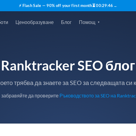
⚡ Flash Sale — 90% off your first month
⏳
00
:
29
:
45
→
боти
Ценообразуване
Блог
Помощ
Ranktracker SEO блог
което трябва да знаете за SEO за следващата си
 забравяйте да проверите
Ръководството за SEO на Ranktrac