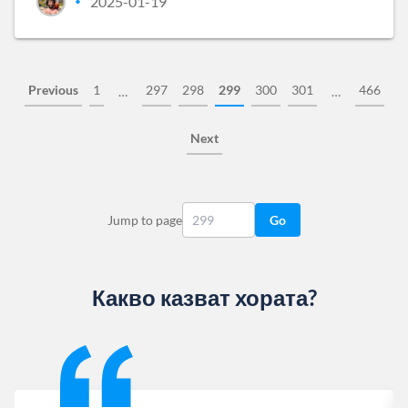
2025-01-19
•
Previous
1
297
298
299
300
301
466
…
…
Next
Jump to page
Go
Какво казват хората?
Slide 1 of 13