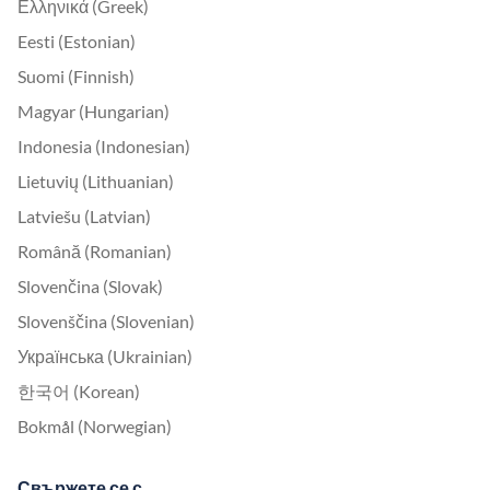
Ελληνικά (Greek)
Eesti (Estonian)
Suomi (Finnish)
Magyar (Hungarian)
Indonesia (Indonesian)
Lietuvių (Lithuanian)
Latviešu (Latvian)
Română (Romanian)
Slovenčina (Slovak)
Slovenščina (Slovenian)
Українська (Ukrainian)
한국어 (Korean)
Bokmål (Norwegian)
Свържете се с