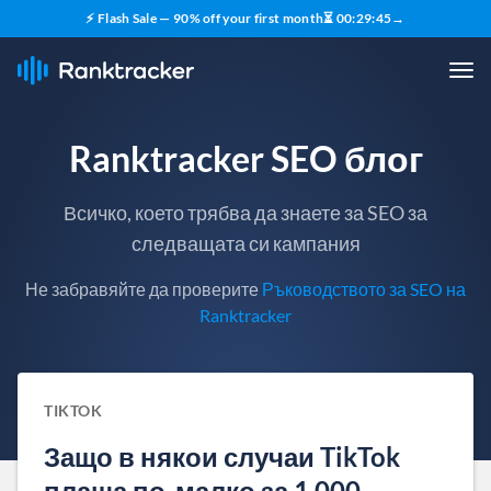
⚡ Flash Sale — 90% off your first month
⏳
00
:
29
:
44
→
Ranktracker SEO блог
Всичко, което трябва да знаете за SEO за
следващата си кампания
Не забравяйте да проверите
Ръководството за SEO на
Ranktracker
TIKTOK
Защо в някои случаи TikTok
плаща по-малко за 1 000