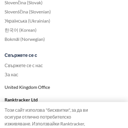
Slovenčina (Slovak)
Slovenščina (Slovenian)
Українська (Ukrainian)
한국어 (Korean)
Bokmål (Norwegian)
Свържете се с
Свържете се с нас
За нас
United Kingdom Office
Ranktracker Ltd
144A Clerkenwell Rd
Този сайт използва "бисквитки", за да ви
London, EC1R 5DF
осигури отлично потребителско
Company No: 08820809
изживяване. Използвайки Ranktracker,
felix@ranktracker.com