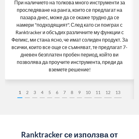
При наличието на толкова много инструменти за
проследяване на ранга, които се предлагат на
пазара днес, може да се окаже трудно да се
намери "подходящият". След като си поиграх с
Ranktracker и обсъдих различните му функции с
Феликс, ми стана ясно, че имат солиден продукт. За
всички, които все още се съмняват, те предлагат 7-
дневен безплатен пробен период, който ви
позволява да проучите инструмента, преди да
вземете решение!
1
2
3
4
5
6
7
8
9
10
11
12
13
Ranktracker се използва от