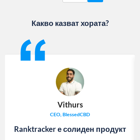
Какво казват хората?
Slide 1 of 13
Vithurs
CEO, BlessedCBD
Ranktracker е солиден продукт