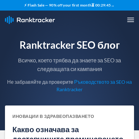
⚡ Flash Sale — 90% off your first month
⏳
00
:
29
:
44
→
Ranktracker SEO блог
Всичко, което трябва да знаете за SEO за
следващата си кампания
Не забравяйте да проверите
Ръководството за SEO на
Ranktracker
ИНОВАЦИИ В ЗДРАВЕОПАЗВАНЕТО
Какво означава за
доставчиците преминаването