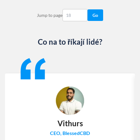
Jump to page
Go
Co na to říkají lidé?
Slide 1 of 13
Vithurs
CEO, BlessedCBD