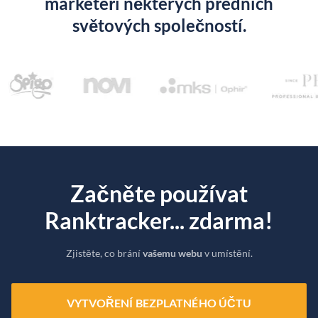
marketéři některých předních
světových společností.
Začněte používat
Ranktracker... zdarma!
Zjistěte, co brání
vašemu webu
v umístění.
VYTVOŘENÍ BEZPLATNÉHO ÚČTU