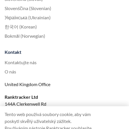
Slovenščina (Slovenian)
Українська (Ukrainian)
한국어 (Korean)
Bokmål (Norwegian)
Kontakt
Kontaktujte nás
O nás
United Kingdom Office
Ranktracker Ltd
144A Clerkenwell Rd
London, EC1R 5DF
Tento web používá soubory cookie, aby vám
Company No: 08820809
poskytl skvělý uživatelský zážitek.
felix@ranktracker.com
Používáním nástroje Ranktracker souhlasíte