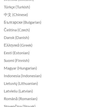
Türkçe (Turkish)
中文 (Chinese)
Български (Bulgarian)
Čeština (Czech)
Dansk (Danish)
Ελληνικά (Greek)
Eesti (Estonian)
Suomi (Finnish)
Magyar (Hungarian)
Indonesia (Indonesian)
Lietuvių (Lithuanian)
Latviešu (Latvian)
Română (Romanian)
Slovenčina (Slovak)