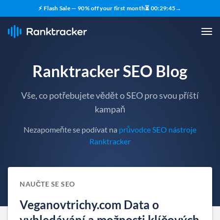
⚡ Flash Sale — 90% off your first month
⏳
00
:
29
:
44
→
Ranktracker SEO Blog
Vše, co potřebujete vědět o SEO pro svou příští
kampaň
Nezapomeňte se podívat na
průvodce SEO nástroje
Ranktracker
NAUČTE SE SEO
Veganovtrichy.com Data o
vyhledávání a možnosti klíčových