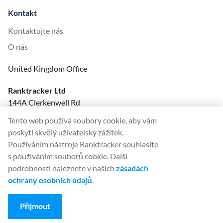
Kontakt
Kontaktujte nás
O nás
United Kingdom Office
Ranktracker Ltd
144A Clerkenwell Rd
London, EC1R 5DF
Tento web používá soubory cookie, aby vám
Company No: 08820809
poskytl skvělý uživatelský zážitek.
felix@ranktracker.com
Používáním nástroje Ranktracker souhlasíte
s používáním souborů cookie. Další
podrobnosti naleznete v našich
zásadách
ochrany osobních údajů
.
2015 -
2026
© Ranktracker. All Rights Reserved.
Přijmout