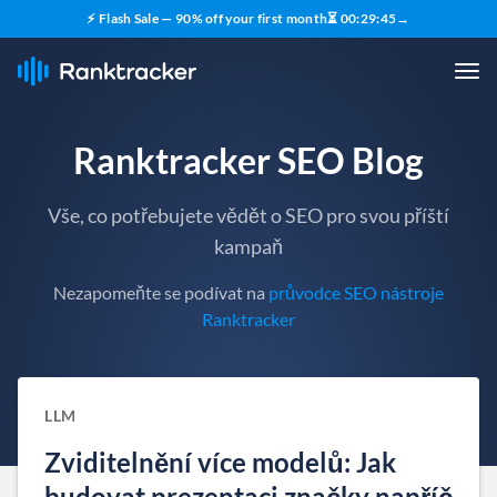
⚡ Flash Sale — 90% off your first month
⏳
00
:
29
:
44
→
Ranktracker SEO Blog
Vše, co potřebujete vědět o SEO pro svou příští
kampaň
Nezapomeňte se podívat na
průvodce SEO nástroje
Ranktracker
LLM
Zviditelnění více modelů: Jak
budovat prezentaci značky napříč