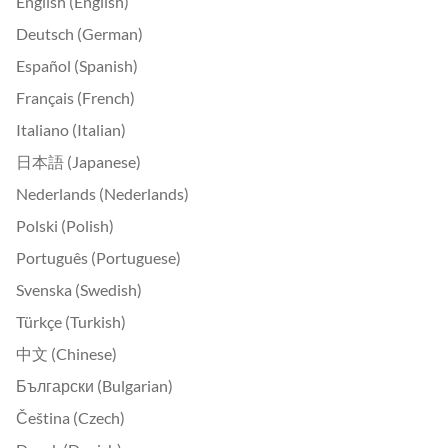
English (English)
Deutsch (German)
Español (Spanish)
Français (French)
Italiano (Italian)
日本語 (Japanese)
Nederlands (Nederlands)
Polski (Polish)
Português (Portuguese)
Svenska (Swedish)
Türkçe (Turkish)
中文 (Chinese)
Български (Bulgarian)
Čeština (Czech)