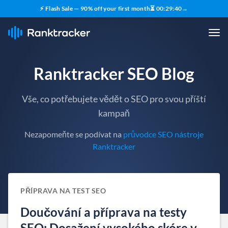
⚡ Flash Sale — 90% off your first month
⏳
00
:
29
:
40
→
Ranktracker SEO Blog
Vše, co potřebujete vědět o SEO pro svou příští
kampaň
Nezapomeňte se podívat na
průvodce SEO nástroje
Ranktracker
PŘÍPRAVA NA TEST SEO
Doučování a příprava na testy
SEO: Dosažení vysokého skóre v