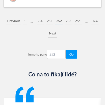
Previous
1
250
251
252
253
254
466
…
…
Next
Jump to page
Go
Co na to říkají lidé?
Slide 1 of 13