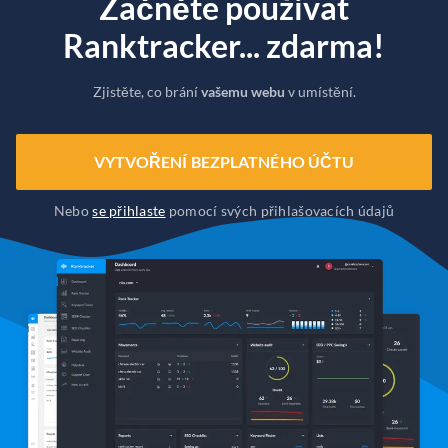
Začněte používat
Ranktracker... zdarma!
Zjistěte, co brání
vašemu webu
v umístění.
VYTVOŘENÍ BEZPLATNÉHO ÚČTU
Nebo
se přihlaste
pomocí svých přihlašovacích údajů