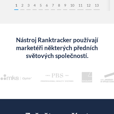
1
2
3
4
5
6
7
8
9
10
11
12
13
Nástroj Ranktracker používají
marketéři některých předních
světových společností.