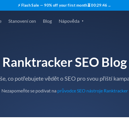
⚡ Flash Sale — 90% off your first month
⏳
00
:
29
:
45
→
e
Stanovení cen
Blog
Nápověda
Ranktracker SEO Blog
še, co potřebujete vědět o SEO pro svou příští kamp
Nezapomeňte se podívat na
průvodce SEO nástroje Ranktracker