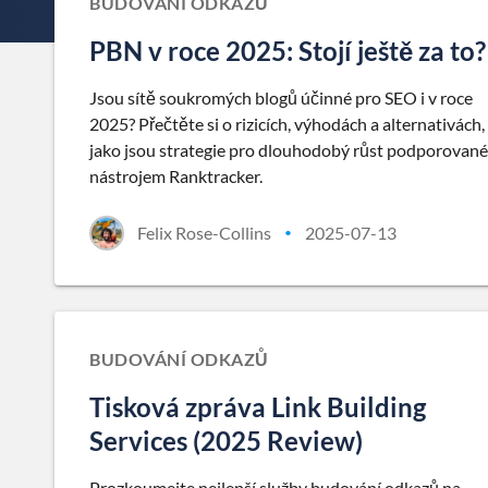
BUDOVÁNÍ ODKAZŮ
PBN v roce 2025: Stojí ještě za to?
Jsou sítě soukromých blogů účinné pro SEO i v roce
2025? Přečtěte si o rizicích, výhodách a alternativách,
jako jsou strategie pro dlouhodobý růst podporované
nástrojem Ranktracker.
Felix Rose-Collins
2025-07-13
•
BUDOVÁNÍ ODKAZŮ
Tisková zpráva Link Building
Services (2025 Review)
Prozkoumejte nejlepší služby budování odkazů na