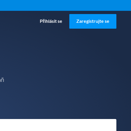
Přihlásit se
Zaregistrujte se
aň