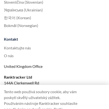
Slovenščina (Slovenian)
Українська (Ukrainian)
한국어 (Korean)
Bokmål (Norwegian)
Kontakt
Kontaktujte nás
O nás
United Kingdom Office
Ranktracker Ltd
144A Clerkenwell Rd
London, EC1R 5DF
Tento web používá soubory cookie, aby vám
Company No: 08820809
poskytl skvělý uživatelský zážitek.
felix@ranktracker.com
Používáním nástroje Ranktracker souhlasíte