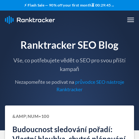
⚡ Flash Sale — 90% off your first month
⏳
00
:
29
:
44
→
Ranktracker SEO Blog
Vše, co potřebujete vědět o SEO pro svou příští
kampaň
Nezapomeňte se podívat na
průvodce SEO nástroje
Ranktracker
&AMP;NUM=100
Budoucnost sledování pořadí:
Vlastní hloubka, chytré plánování