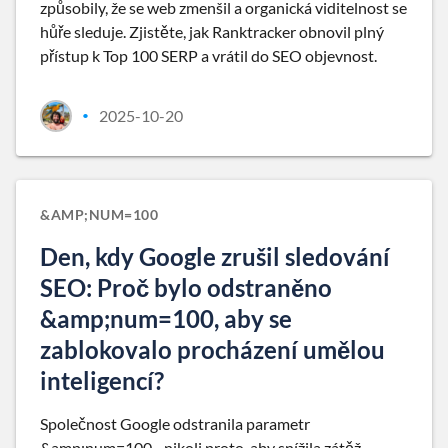
způsobily, že se web zmenšil a organická viditelnost se
hůře sleduje. Zjistěte, jak Ranktracker obnovil plný
přístup k Top 100 SERP a vrátil do SEO objevnost.
2025-10-20
•
&AMP;NUM=100
Den, kdy Google zrušil sledování
SEO: Proč bylo odstraněno
&amp;num=100, aby se
zablokovalo procházení umělou
inteligencí?
Společnost Google odstranila parametr
&amp;num=100 - nikoli proto, aby snížila zátěž