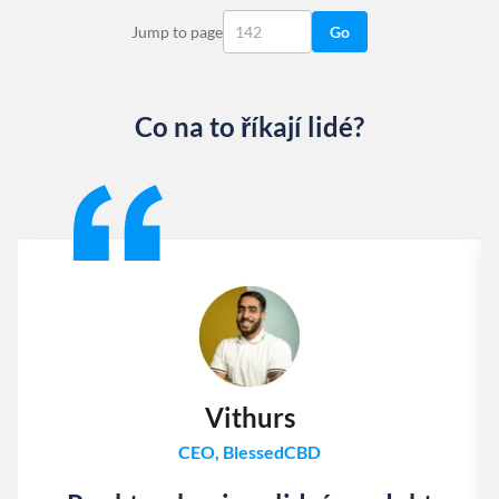
Jump to page
Go
Co na to říkají lidé?
Slide 1 of 13
Vithurs
CEO, BlessedCBD