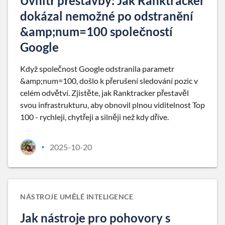
Uvnitř přestavby: Jak Ranktracker
dokázal nemožné po odstranění
&amp;num=100 společností
Google
Když společnost Google odstranila parametr
&amp;num=100, došlo k přerušení sledování pozic v
celém odvětví. Zjistěte, jak Ranktracker přestavěl
svou infrastrukturu, aby obnovil plnou viditelnost Top
100 - rychleji, chytřeji a silněji než kdy dříve.
2025-10-20
•
NÁSTROJE UMĚLÉ INTELIGENCE
Jak nástroje pro pohovory s