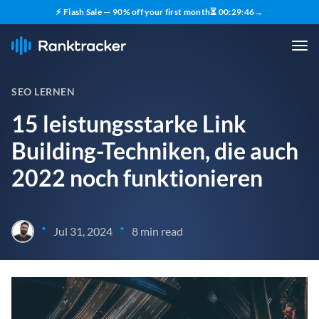
⚡ Flash Sale — 90% off your first month
⏳
00
:
29
:
45
→
SEO LERNEN
15 leistungsstarke Link
Building-Techniken, die auch
2022 noch funktionieren
•
•
Jul 31, 2024
8 min read