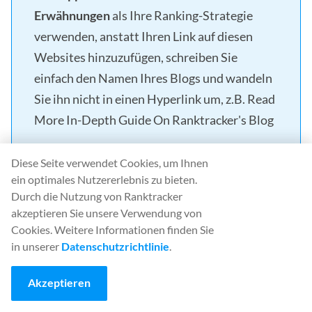
Erwähnungen
als Ihre Ranking-Strategie
verwenden, anstatt Ihren Link auf diesen
Websites hinzuzufügen, schreiben Sie
einfach den Namen Ihres Blogs und wandeln
Sie ihn nicht in einen Hyperlink um, z.B. Read
More In-Depth Guide On Ranktracker's Blog
Diese Seite verwendet Cookies, um Ihnen
ein optimales Nutzererlebnis zu bieten.
Interessierte Menschen werden bei Google nach
Durch die Nutzung von Ranktracker
Ihrem Blog suchen und dann auf Ihren Link klicken,
akzeptieren Sie unsere Verwendung von
Cookies. Weitere Informationen finden Sie
was zu einem Anstieg der CTR und höheren Rankings
in unserer
Datenschutzrichtlinie
.
führt.
Akzeptieren
14. Interne Verlinkung & Brotkrümel