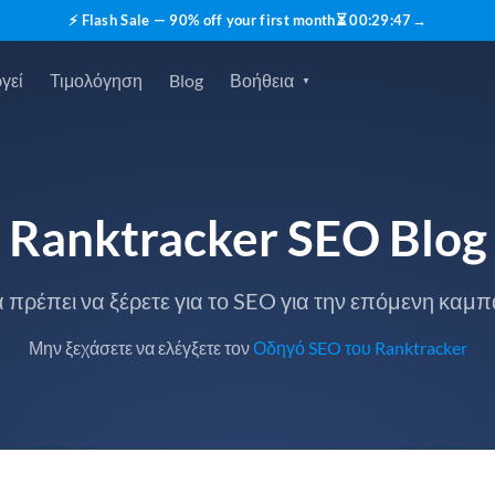
⚡ Flash Sale — 90% off your first month
⏳
00
:
29
:
46
→
γεί
Τιμολόγηση
Blog
Βοήθεια
Ranktracker SEO Blog
 πρέπει να ξέρετε για το SEO για την επόμενη καμπ
Μην ξεχάσετε να ελέγξετε τον
Οδηγό SEO του Ranktracker