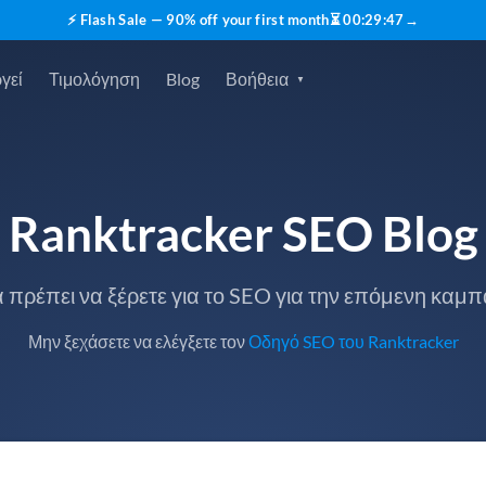
⚡ Flash Sale — 90% off your first month
⏳
00
:
29
:
46
→
γεί
Τιμολόγηση
Blog
Βοήθεια
Ranktracker SEO Blog
 πρέπει να ξέρετε για το SEO για την επόμενη καμπ
Μην ξεχάσετε να ελέγξετε τον
Οδηγό SEO του Ranktracker