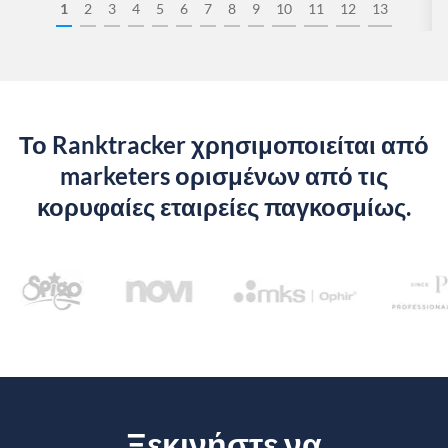
1
2
3
4
5
6
7
8
9
10
11
12
13
Το Ranktracker χρησιμοποιείται από
marketers ορισμένων από τις
κορυφαίες εταιρείες παγκοσμίως.
Ξεκινήστε να