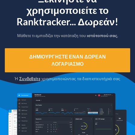
χρησιμοποιείτε το
Ranktracker... Δωρεάν!
Μάθετε τι εμποδίζει την κατάταξη του
ιστότοπού σας
.
ΔΗΜΙΟΥΡΓΉΣΤΕ ΈΝΑΝ ΔΩΡΕΆΝ
ΛΟΓΑΡΙΑΣΜΌ
Ή
Συνδεθείτε
χρησιμοποιώντας τα διαπιστευτήριά σας