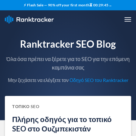
⚡ Flash Sale — 90% off your first month
⏳
00
:
29
:
44
→
Ranktracker SEO Blog
Όλα όσα πρέπει να ξέρετε για το SEO για την επόμενη
καμπάνια σας
Μην ξεχάσετε να ελέγξετε τον
Οδηγό SEO του Ranktracker
ΤΟΠΙΚΌ SEO
Πλήρης οδηγός για το τοπικό
SEO στο Ουζμπεκιστάν