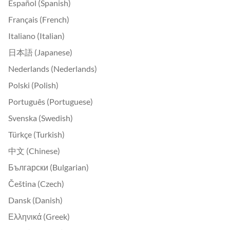
Español (Spanish)
Français (French)
Italiano (Italian)
日本語 (Japanese)
Nederlands (Nederlands)
Polski (Polish)
Português (Portuguese)
Svenska (Swedish)
Türkçe (Turkish)
中文 (Chinese)
Български (Bulgarian)
Čeština (Czech)
Dansk (Danish)
Ελληνικά (Greek)