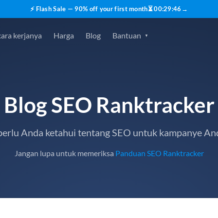
⚡ Flash Sale — 90% off your first month
⏳
00
:
29
:
45
→
ara kerjanya
Harga
Blog
Bantuan
Blog SEO Ranktracker
erlu Anda ketahui tentang SEO untuk kampanye An
Jangan lupa untuk memeriksa
Panduan SEO Ranktracker