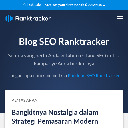
⚡ Flash Sale — 90% off your first month
⏳
00
:
29
:
44
→
Blog SEO Ranktracker
Semua yang perlu Anda ketahui tentang SEO untuk
kampanye Anda berikutnya
Jangan lupa untuk memeriksa
Panduan SEO Ranktracker
PEMASARAN
Bangkitnya Nostalgia dalam
Strategi Pemasaran Modern