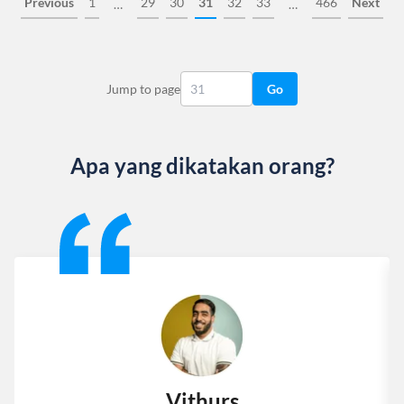
Previous
1
29
30
31
32
33
466
Next
…
…
Jump to page
Go
Apa yang dikatakan orang?
Slide 1 of 13
Vithurs