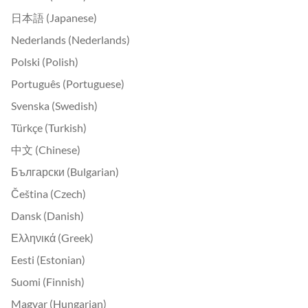
日本語 (Japanese)
Nederlands (Nederlands)
Polski (Polish)
Português (Portuguese)
Svenska (Swedish)
Türkçe (Turkish)
中文 (Chinese)
Български (Bulgarian)
Čeština (Czech)
Dansk (Danish)
Ελληνικά (Greek)
Eesti (Estonian)
Suomi (Finnish)
Magyar (Hungarian)