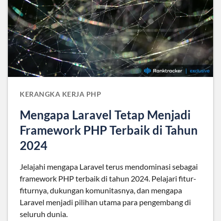
KERANGKA KERJA PHP
Mengapa Laravel Tetap Menjadi
Framework PHP Terbaik di Tahun
2024
Jelajahi mengapa Laravel terus mendominasi sebagai
framework PHP terbaik di tahun 2024. Pelajari fitur-
fiturnya, dukungan komunitasnya, dan mengapa
Laravel menjadi pilihan utama para pengembang di
seluruh dunia.