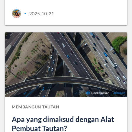
2025-10-21
•
MEMBANGUN TAUTAN
Apa yang dimaksud dengan Alat
Pembuat Tautan?