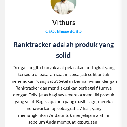
Vithurs
CEO, BlessedCBD
Ranktracker adalah produk yang
solid
Dengan begitu banyak alat pelacakan peringkat yang
tersedia di pasaran saat ini, bisa jadi sulit untuk
menemukan "yang satu". Setelah bermain-main dengan
Ranktracker dan mendiskusikan berbagai fiturnya
dengan Felix, jelas bagi saya mereka memiliki produk
yang solid. Bagi siapa pun yang masih ragu, mereka
menawarkan uji coba gratis 7 hari, yang
memungkinkan Anda untuk menjelajahi alat ini
sebelum Anda membuat keputusan!