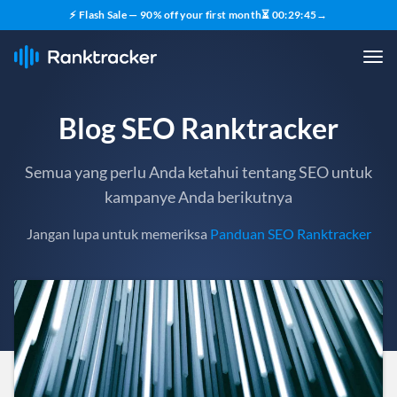
⚡ Flash Sale — 90% off your first month
⏳
00
:
29
:
43
→
Blog SEO Ranktracker
Semua yang perlu Anda ketahui tentang SEO untuk
kampanye Anda berikutnya
Jangan lupa untuk memeriksa
Panduan SEO Ranktracker