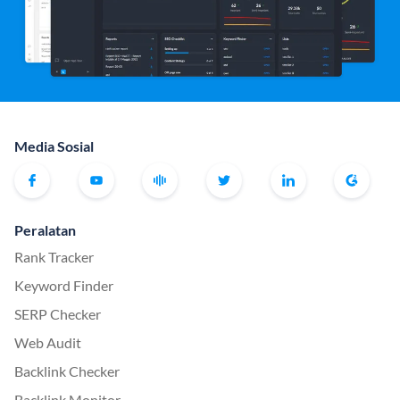
Media Sosial
Peralatan
Rank Tracker
Keyword Finder
SERP Checker
Web Audit
Backlink Checker
Backlink Monitor