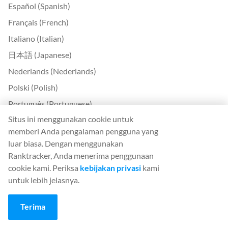
Español (Spanish)
Français (French)
Italiano (Italian)
日本語 (Japanese)
Nederlands (Nederlands)
Polski (Polish)
Português (Portuguese)
Situs ini menggunakan cookie untuk
Svenska (Swedish)
memberi Anda pengalaman pengguna yang
Türkçe (Turkish)
luar biasa. Dengan menggunakan
中文 (Chinese)
Ranktracker, Anda menerima penggunaan
cookie kami. Periksa
kebijakan privasi
kami
Български (Bulgarian)
untuk lebih jelasnya.
Čeština (Czech)
Dansk (Danish)
Terima
Ελληνικά (Greek)