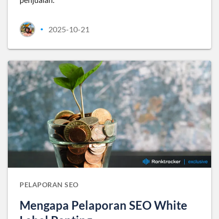
2025-10-21
•
PELAPORAN SEO
Mengapa Pelaporan SEO White