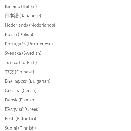
Italiano (Italian)
日本語 (Japanese)
Nederlands (Nederlands)
Polski (Polish)
Português (Portuguese)
Svenska (Swedish)
Türkçe (Turkish)
中文 (Chinese)
Български (Bulgarian)
Čeština (Czech)
Dansk (Danish)
Ελληνικά (Greek)
Eesti (Estonian)
Suomi (Finnish)