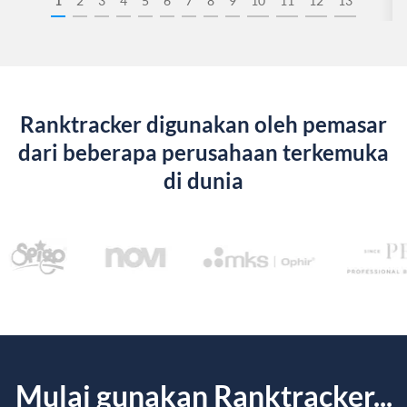
1
2
3
4
5
6
7
8
9
10
11
12
13
Ranktracker digunakan oleh pemasar
dari beberapa perusahaan terkemuka
di dunia
Mulai gunakan Ranktracker...