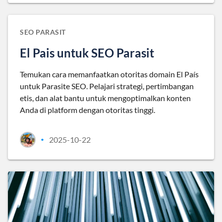
SEO PARASIT
El Pais untuk SEO Parasit
Temukan cara memanfaatkan otoritas domain El País
untuk Parasite SEO. Pelajari strategi, pertimbangan
etis, dan alat bantu untuk mengoptimalkan konten
Anda di platform dengan otoritas tinggi.
2025-10-22
•