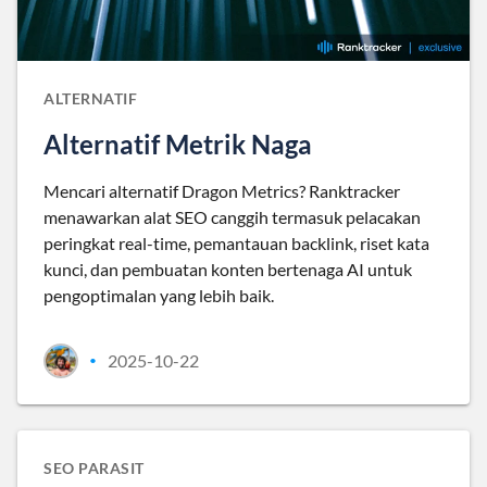
ALTERNATIF
Alternatif Metrik Naga
Mencari alternatif Dragon Metrics? Ranktracker
menawarkan alat SEO canggih termasuk pelacakan
peringkat real-time, pemantauan backlink, riset kata
kunci, dan pembuatan konten bertenaga AI untuk
pengoptimalan yang lebih baik.
2025-10-22
•
SEO PARASIT