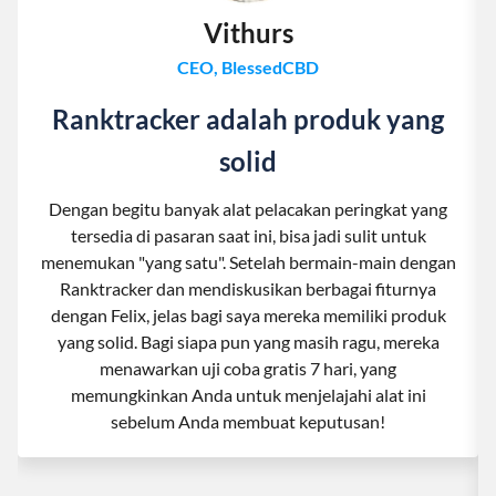
Vithurs
CEO, BlessedCBD
Ranktracker adalah produk yang
solid
Dengan begitu banyak alat pelacakan peringkat yang
tersedia di pasaran saat ini, bisa jadi sulit untuk
menemukan "yang satu". Setelah bermain-main dengan
Ranktracker dan mendiskusikan berbagai fiturnya
dengan Felix, jelas bagi saya mereka memiliki produk
yang solid. Bagi siapa pun yang masih ragu, mereka
menawarkan uji coba gratis 7 hari, yang
memungkinkan Anda untuk menjelajahi alat ini
sebelum Anda membuat keputusan!