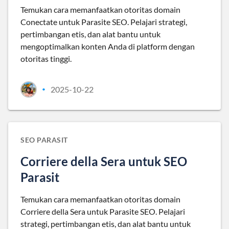
Temukan cara memanfaatkan otoritas domain
Conectate untuk Parasite SEO. Pelajari strategi,
pertimbangan etis, dan alat bantu untuk
mengoptimalkan konten Anda di platform dengan
otoritas tinggi.
2025-10-22
•
SEO PARASIT
Corriere della Sera untuk SEO
Parasit
Temukan cara memanfaatkan otoritas domain
Corriere della Sera untuk Parasite SEO. Pelajari
strategi, pertimbangan etis, dan alat bantu untuk