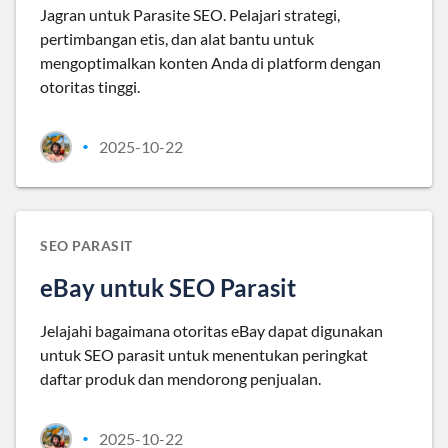
Jagran untuk Parasite SEO. Pelajari strategi,
pertimbangan etis, dan alat bantu untuk
mengoptimalkan konten Anda di platform dengan
otoritas tinggi.
2025-10-22
•
SEO PARASIT
eBay untuk SEO Parasit
Jelajahi bagaimana otoritas eBay dapat digunakan
untuk SEO parasit untuk menentukan peringkat
daftar produk dan mendorong penjualan.
2025-10-22
•