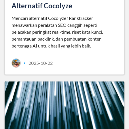
Alternatif Cocolyze
Mencari alternatif Cocolyze? Ranktracker
menawarkan peralatan SEO canggih seperti
pelacakan peringkat real-time, riset kata kunci,
pemantauan backlink, dan pembuatan konten
bertenaga AI untuk hasil yang lebih baik.
2025-10-22
•