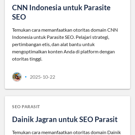
CNN Indonesia untuk Parasite
SEO
Temukan cara memanfaatkan otoritas domain CNN
Indonesia untuk Parasite SEO. Pelajari strategi,
pertimbangan etis, dan alat bantu untuk
mengoptimalkan konten Anda di platform dengan
otoritas tinggi.
2025-10-22
•
SEO PARASIT
Dainik Jagran untuk SEO Parasit
Temukan cara memanfaatkan otoritas domain Dainik