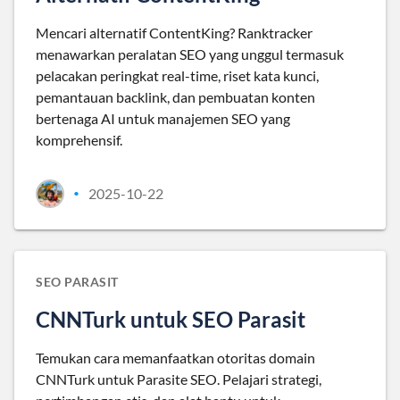
Mencari alternatif ContentKing? Ranktracker
menawarkan peralatan SEO yang unggul termasuk
pelacakan peringkat real-time, riset kata kunci,
pemantauan backlink, dan pembuatan konten
bertenaga AI untuk manajemen SEO yang
komprehensif.
2025-10-22
•
SEO PARASIT
CNNTurk untuk SEO Parasit
Temukan cara memanfaatkan otoritas domain
CNNTurk untuk Parasite SEO. Pelajari strategi,