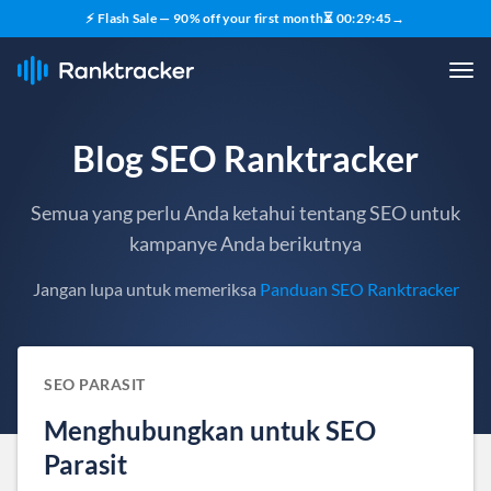
⚡ Flash Sale — 90% off your first month
⏳
00
:
29
:
43
→
Blog SEO Ranktracker
Semua yang perlu Anda ketahui tentang SEO untuk
kampanye Anda berikutnya
Jangan lupa untuk memeriksa
Panduan SEO Ranktracker
SEO PARASIT
Menghubungkan untuk SEO
Parasit