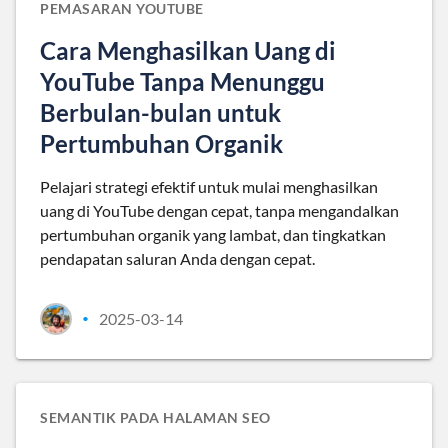
PEMASARAN YOUTUBE
Cara Menghasilkan Uang di
YouTube Tanpa Menunggu
Berbulan-bulan untuk
Pertumbuhan Organik
Pelajari strategi efektif untuk mulai menghasilkan
uang di YouTube dengan cepat, tanpa mengandalkan
pertumbuhan organik yang lambat, dan tingkatkan
pendapatan saluran Anda dengan cepat.
2025-03-14
•
SEMANTIK PADA HALAMAN SEO