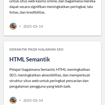
untuk situs web kasino online, dan bagaimana mereka
dapat secara signifikan meningkatkan peringkat, lalu
lintas, dan kredibilitas.
2025-03-14
•
SEMANTIK PADA HALAMAN SEO
HTML Semantik
Pelajari bagaimana Semantic HTML meningkatkan
SEO, meningkatkan aksesibilitas, dan memperkuat
struktur situs web untuk peringkat pencarian dan
pengalaman pengguna yang lebih baik.
2025-03-14
•