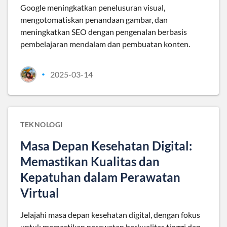
Google meningkatkan penelusuran visual,
mengotomatiskan penandaan gambar, dan
meningkatkan SEO dengan pengenalan berbasis
pembelajaran mendalam dan pembuatan konten.
2025-03-14
•
TEKNOLOGI
Masa Depan Kesehatan Digital:
Memastikan Kualitas dan
Kepatuhan dalam Perawatan
Virtual
Jelajahi masa depan kesehatan digital, dengan fokus
untuk memastikan perawatan berkualitas tinggi dan