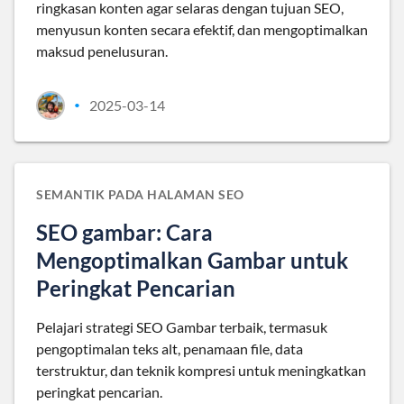
ringkasan konten agar selaras dengan tujuan SEO,
menyusun konten secara efektif, dan mengoptimalkan
maksud penelusuran.
2025-03-14
•
SEMANTIK PADA HALAMAN SEO
SEO gambar: Cara
Mengoptimalkan Gambar untuk
Peringkat Pencarian
Pelajari strategi SEO Gambar terbaik, termasuk
pengoptimalan teks alt, penamaan file, data
terstruktur, dan teknik kompresi untuk meningkatkan
peringkat pencarian.