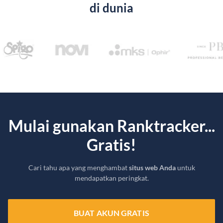
di dunia
Mulai gunakan Ranktracker...
Gratis!
Cari tahu apa yang menghambat
situs web Anda
untuk
mendapatkan peringkat.
BUAT AKUN GRATIS