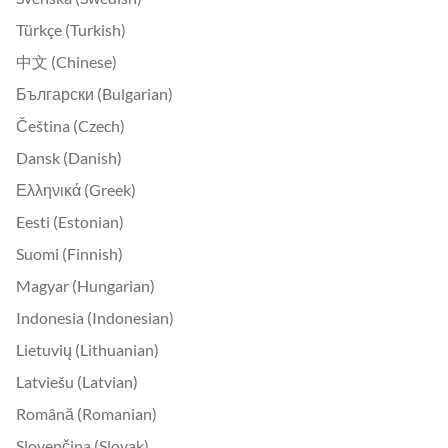
Türkçe (Turkish)
中文 (Chinese)
Български (Bulgarian)
Čeština (Czech)
Dansk (Danish)
Ελληνικά (Greek)
Eesti (Estonian)
Suomi (Finnish)
Magyar (Hungarian)
Indonesia (Indonesian)
Lietuvių (Lithuanian)
Latviešu (Latvian)
Română (Romanian)
Slovenčina (Slovak)