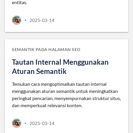
entitas.
2025-03-14
•
SEMANTIK PADA HALAMAN SEO
Tautan Internal Menggunakan
Aturan Semantik
Temukan cara mengoptimalkan tautan internal
menggunakan aturan semantik untuk meningkatkan
peringkat pencarian, menyempurnakan struktur situs,
dan memperkuat relevansi konten.
2025-03-14
•