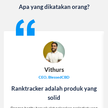
Apa yang dikatakan orang?
Slide 1 of 13
Vithurs
CEO, BlessedCBD
Ranktracker adalah produk yang
solid
Dengan begitu banyak alat pelacakan peringkat yang