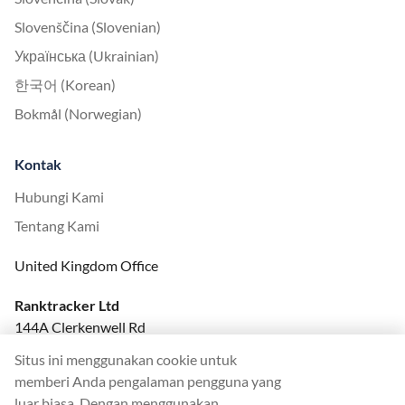
Slovenščina (Slovenian)
Українська (Ukrainian)
한국어 (Korean)
Bokmål (Norwegian)
Kontak
Hubungi Kami
Tentang Kami
United Kingdom Office
Ranktracker Ltd
144A Clerkenwell Rd
London, EC1R 5DF
Situs ini menggunakan cookie untuk
Company No: 08820809
memberi Anda pengalaman pengguna yang
felix@ranktracker.com
luar biasa. Dengan menggunakan