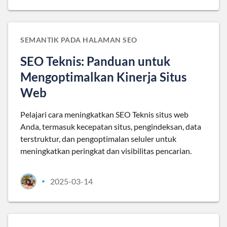
SEMANTIK PADA HALAMAN SEO
SEO Teknis: Panduan untuk
Mengoptimalkan Kinerja Situs
Web
Pelajari cara meningkatkan SEO Teknis situs web
Anda, termasuk kecepatan situs, pengindeksan, data
terstruktur, dan pengoptimalan seluler untuk
meningkatkan peringkat dan visibilitas pencarian.
2025-03-14
•