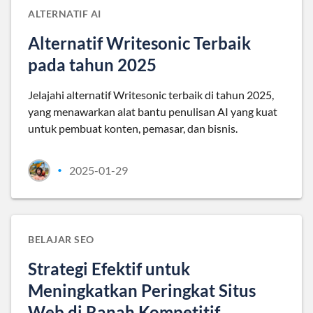
ALTERNATIF AI
Alternatif Writesonic Terbaik
pada tahun 2025
Jelajahi alternatif Writesonic terbaik di tahun 2025,
yang menawarkan alat bantu penulisan AI yang kuat
untuk pembuat konten, pemasar, dan bisnis.
2025-01-29
•
BELAJAR SEO
Strategi Efektif untuk
Meningkatkan Peringkat Situs
Web di Ranah Kompetitif