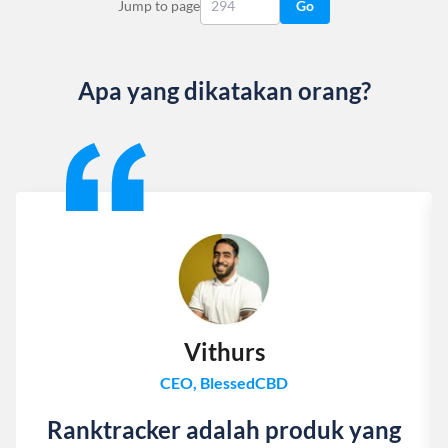
Jump to page
Go
Apa yang dikatakan orang?
Slide 1 of 13
Vithurs
CEO, BlessedCBD
Ranktracker adalah produk yang