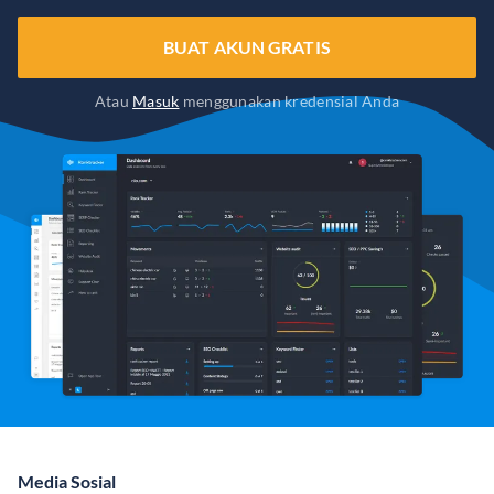
BUAT AKUN GRATIS
Atau
Masuk
menggunakan kredensial Anda
Media Sosial