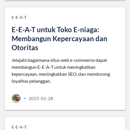
E-E-A-T
E-E-A-T untuk Toko E-niaga:
Membangun Kepercayaan dan
Otoritas
Jelajahi bagaimana situs web e-commerce dapat
membangun E-E-A-T untuk meningkatkan
kepercayaan, meningkatkan SEO, dan mendorong
loyalitas pelanggan.
2025-01-28
•
E-E-A-T