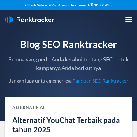
⚡ Flash Sale — 90% off your first month
⏳
00
:
29
:
44
→
Blog SEO Ranktracker
Semua yang perlu Anda ketahui tentang SEO untuk
kampanye Anda berikutnya
Jangan lupa untuk memeriksa
Panduan SEO Ranktracker
ALTERNATIF AI
Alternatif YouChat Terbaik pada
tahun 2025