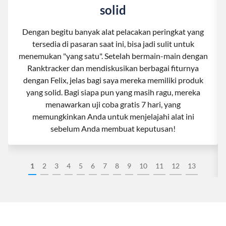
solid
Dengan begitu banyak alat pelacakan peringkat yang
tersedia di pasaran saat ini, bisa jadi sulit untuk
menemukan "yang satu". Setelah bermain-main dengan
Ranktracker dan mendiskusikan berbagai fiturnya
dengan Felix, jelas bagi saya mereka memiliki produk
yang solid. Bagi siapa pun yang masih ragu, mereka
menawarkan uji coba gratis 7 hari, yang
memungkinkan Anda untuk menjelajahi alat ini
sebelum Anda membuat keputusan!
1
2
3
4
5
6
7
8
9
10
11
12
13