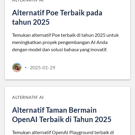
Alternatif Poe Terbaik pada
tahun 2025
Temukan alternatif Poe terbaik di tahun 2025 untuk
meningkatkan proyek pengembangan AI Anda
dengan model dan solusi bahasa yang inovatif.
2025-01-29
•
ALTERNATIF AI
Alternatif Taman Bermain
OpenAI Terbaik di Tahun 2025
Temukan alternatif OpenAI Playground terbaik di