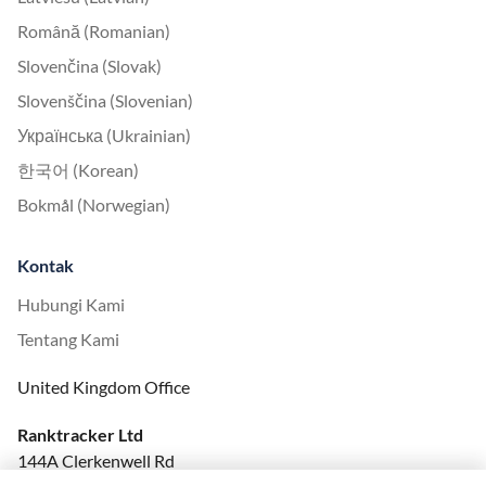
Română (Romanian)
Slovenčina (Slovak)
Slovenščina (Slovenian)
Українська (Ukrainian)
한국어 (Korean)
Bokmål (Norwegian)
Kontak
Hubungi Kami
Tentang Kami
United Kingdom Office
Ranktracker Ltd
144A Clerkenwell Rd