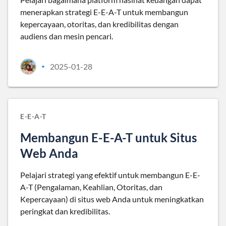
menerapkan strategi E-E-A-T untuk membangun
kepercayaan, otoritas, dan kredibilitas dengan
audiens dan mesin pencari.
2025-01-28
•
E-E-A-T
Membangun E-E-A-T untuk Situs
Web Anda
Pelajari strategi yang efektif untuk membangun E-E-
A-T (Pengalaman, Keahlian, Otoritas, dan
Kepercayaan) di situs web Anda untuk meningkatkan
peringkat dan kredibilitas.