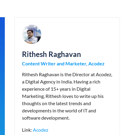
Rithesh Raghavan
Content Writer and Marketer, Acodez
Rithesh Raghavan is the Director at Acodez,
a Digital Agency in India. Having a rich
experience of 15+ years in Digital
Marketing, Rithesh loves to write up his
thoughts on the latest trends and
developments in the world of IT and
software development.
Link:
Acodez