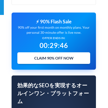
⚡ 90% Flash Sale
90% off your first month on monthly plans. Your
personal 30-minute offer is live now.
OFFER ENDS IN:
00
:
29
:
45
CLAIM 90% OFF NOW
効果的なSEOを実現するオー
ルインワン・プラットフォー
ム