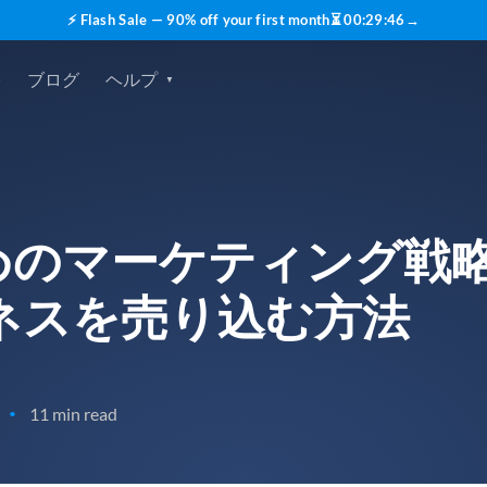
⚡ Flash Sale — 90% off your first month
⏳
00
:
29
:
45
→
格
ブログ
ヘルプ
ためのマーケティング戦略。
ネスを売り込む方法
11 min read
•