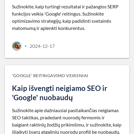
Sužinokite, kaip turtingi rezultatai ir pažangios SERP
funkcijos veikia 'Google' reitingus. Sužinokite
optimizavimo strategijų, kaip padidinti svetainės
matomumą ir aplenkti konkurentus.
2024-12-17
•
'GOOGLE' REITINGAVIMO VEIKSNIAI
Kaip išvengti neigiamo SEO ir
'Google' nuobaudų
Sužinokite apie dažniausiai pasitaikančias neigiamas
SEO taktikas, pradedant nuorodų fermomis ir
baigiant raktinių žodžių prikimšimu, ir sužinokite, kaip
išlaikyti švarų atgalinių nuorodų profilį be nuobaudų,