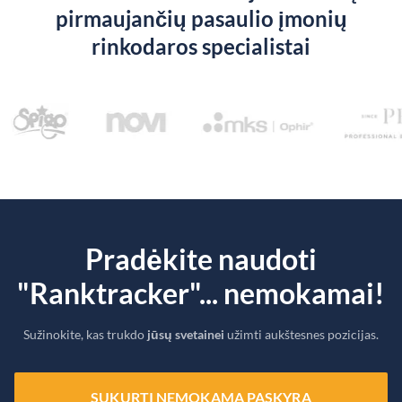
pirmaujančių pasaulio įmonių
rinkodaros specialistai
Pradėkite naudoti
"Ranktracker"... nemokamai!
Sužinokite, kas trukdo
jūsų svetainei
užimti aukštesnes pozicijas.
SUKURTI NEMOKAMĄ PASKYRĄ