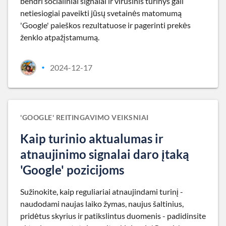
bendri socialiniai signalai ir virusinis turinys gali
netiesiogiai paveikti jūsų svetainės matomumą
'Google' paieškos rezultatuose ir pagerinti prekės
ženklo atpažįstamumą.
2024-12-17
•
'GOOGLE' REITINGAVIMO VEIKSNIAI
Kaip turinio aktualumas ir
atnaujinimo signalai daro įtaką
'Google' pozicijoms
Sužinokite, kaip reguliariai atnaujindami turinį -
naudodami naujas laiko žymas, naujus šaltinius,
pridėtus skyrius ir patikslintus duomenis - padidinsite