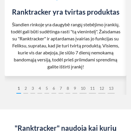
Ranktracker yra tvirtas produktas
Šiandien rinkoje yra daugybė rangų stebėjimo įrankių,
todėl gali būti sudėtinga rasti "tą vienintelį". Žaisdamas
su "Ranktracker" ir aptardamas įvairias jo funkcijas su
Feliksu, supratau, kad jie turi tvirtą produktą. Visiems,
kurie vis dar abejoja, jie siūlo 7 dienų nemokamą
bandomąją versiją, todėl prieš priimdami sprendimą
galite ištirti įrankį!
1
2
3
4
5
6
7
8
9
10
11
12
13
"Ranktracker" naudoja kai kurių