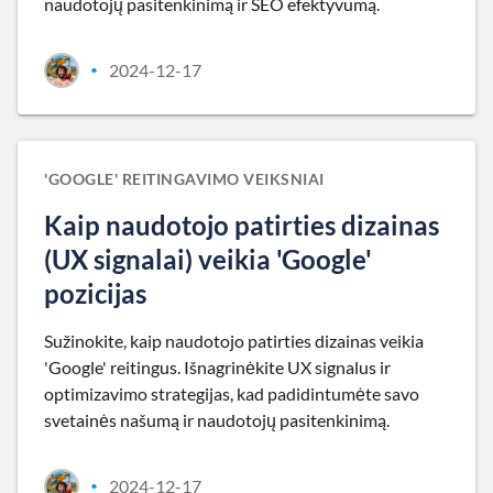
naudotojų pasitenkinimą ir SEO efektyvumą.
2024-12-17
•
'GOOGLE' REITINGAVIMO VEIKSNIAI
Kaip naudotojo patirties dizainas
(UX signalai) veikia 'Google'
pozicijas
Sužinokite, kaip naudotojo patirties dizainas veikia
'Google' reitingus. Išnagrinėkite UX signalus ir
optimizavimo strategijas, kad padidintumėte savo
svetainės našumą ir naudotojų pasitenkinimą.
2024-12-17
•