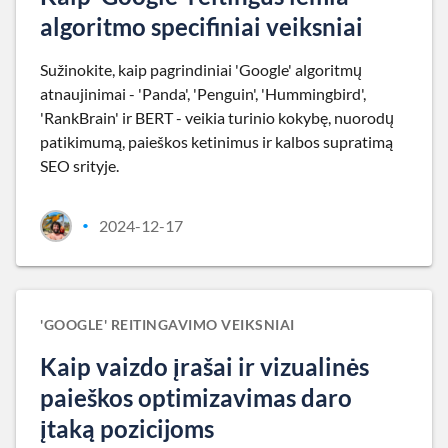
algoritmo specifiniai veiksniai
Sužinokite, kaip pagrindiniai 'Google' algoritmų
atnaujinimai - 'Panda', 'Penguin', 'Hummingbird',
'RankBrain' ir BERT - veikia turinio kokybę, nuorodų
patikimumą, paieškos ketinimus ir kalbos supratimą
SEO srityje.
2024-12-17
•
'GOOGLE' REITINGAVIMO VEIKSNIAI
Kaip vaizdo įrašai ir vizualinės
paieškos optimizavimas daro
įtaką pozicijoms