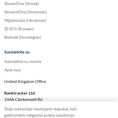
Slovenčina (Slovak)
Slovenščina (Slovenian)
Українська (Ukrainian)
한국어 (Korean)
Bokmål (Norwegian)
Susisiekite su
Susisiekite su mumis
Apie mus
United Kingdom Office
Ranktracker Ltd
144A Clerkenwell Rd
London, EC1R 5DF
Šioje svetainėje naudojami slapukai, kad
Company No: 08820809
galėtumėte mėgautis puikia naudotojo