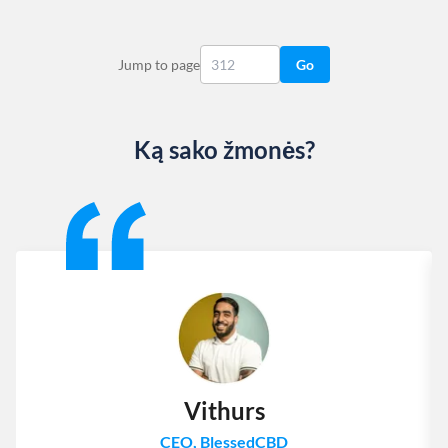
Jump to page
Go
Ką sako žmonės?
Slide 1 of 13
Vithurs
CEO, BlessedCBD