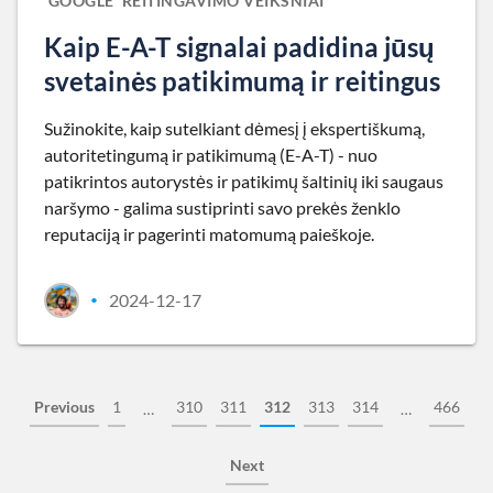
'GOOGLE' REITINGAVIMO VEIKSNIAI
Kaip E-A-T signalai padidina jūsų
svetainės patikimumą ir reitingus
Sužinokite, kaip sutelkiant dėmesį į ekspertiškumą,
autoritetingumą ir patikimumą (E-A-T) - nuo
patikrintos autorystės ir patikimų šaltinių iki saugaus
naršymo - galima sustiprinti savo prekės ženklo
reputaciją ir pagerinti matomumą paieškoje.
2024-12-17
•
Previous
1
310
311
312
313
314
466
…
…
Next