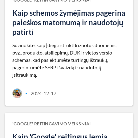
Kaip schemos žymėjimas pagerina
paieškos matomumą ir naudotojų
patirtį
Sužinokite, kaip įdiegti struktūrizuotus duomenis,
pvz., produkto, atsiliepimų, DUK ir vietos verslo
schemas, kad pasiektumėte turtingų ištraukų,
pagerintumėte SERP išvaizdą ir naudotojų
įsitraukimą.
2024-12-17
•
'GOOGLE' REITINGAVIMO VEIKSNIAI
Kaip 'Google' reitingus lemia