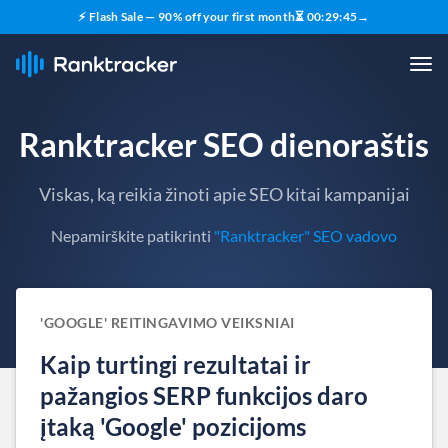
⚡ Flash Sale — 90% off your first month
⏳
00
:
29
:
44
→
Ranktracker SEO dienoraštis
Viskas, ką reikia žinoti apie SEO kitai kampanijai
Nepamirškite patikrinti
"Ranktracker" SEO vadovo
'GOOGLE' REITINGAVIMO VEIKSNIAI
Kaip turtingi rezultatai ir
pažangios SERP funkcijos daro
įtaką 'Google' pozicijoms