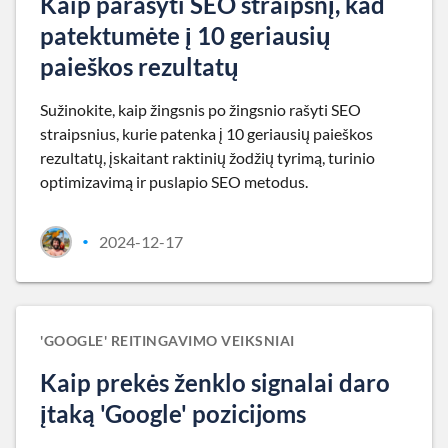
Kaip parašyti SEO straipsnį, kad
patektumėte į 10 geriausių
paieškos rezultatų
Sužinokite, kaip žingsnis po žingsnio rašyti SEO
straipsnius, kurie patenka į 10 geriausių paieškos
rezultatų, įskaitant raktinių žodžių tyrimą, turinio
optimizavimą ir puslapio SEO metodus.
2024-12-17
•
'GOOGLE' REITINGAVIMO VEIKSNIAI
Kaip prekės ženklo signalai daro
įtaką 'Google' pozicijoms