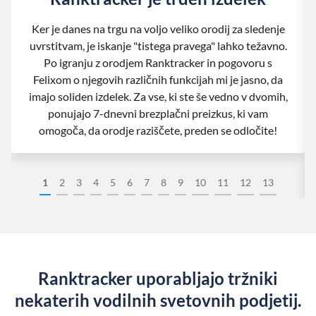
Ker je danes na trgu na voljo veliko orodij za sledenje
uvrstitvam, je iskanje "tistega pravega" lahko težavno.
Po igranju z orodjem Ranktracker in pogovoru s
Felixom o njegovih različnih funkcijah mi je jasno, da
imajo soliden izdelek. Za vse, ki ste še vedno v dvomih,
ponujajo 7-dnevni brezplačni preizkus, ki vam
omogoča, da orodje raziščete, preden se odločite!
1
2
3
4
5
6
7
8
9
10
11
12
13
Ranktracker uporabljajo tržniki
nekaterih vodilnih svetovnih podjetij.