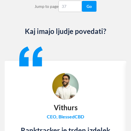
Jump to page
Go
Kaj imajo ljudje povedati?
Slide 1 of 13
Vithurs
CEO, BlessedCBD
Ranktracker je trden izdelek