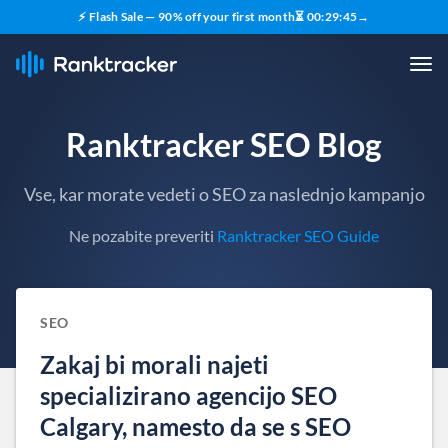
⚡ Flash Sale — 90% off your first month
⏳
00
:
29
:
44
→
Ranktracker SEO Blog
Vse, kar morate vedeti o SEO za naslednjo kampanjo
Ne pozabite preveriti
Ranktracker SEO Guide
SEO
Zakaj bi morali najeti
specializirano agencijo SEO
Calgary, namesto da se s SEO