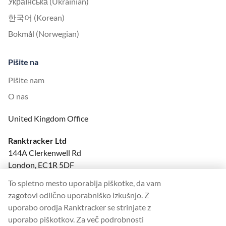
Українська (Ukrainian)
한국어 (Korean)
Bokmål (Norwegian)
Pišite na
Pišite nam
O nas
United Kingdom Office
Ranktracker Ltd
144A Clerkenwell Rd
London, EC1R 5DF
Company No: 08820809
To spletno mesto uporablja piškotke, da vam
felix@ranktracker.com
zagotovi odlično uporabniško izkušnjo. Z
uporabo orodja Ranktracker se strinjate z
uporabo piškotkov. Za več podrobnosti