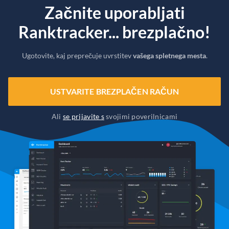
Začnite uporabljati
Ranktracker... brezplačno!
Ugotovite, kaj preprečuje uvrstitev
vašega spletnega mesta
.
USTVARITE BREZPLAČEN RAČUN
Ali
se prijavite s
svojimi poverilnicami