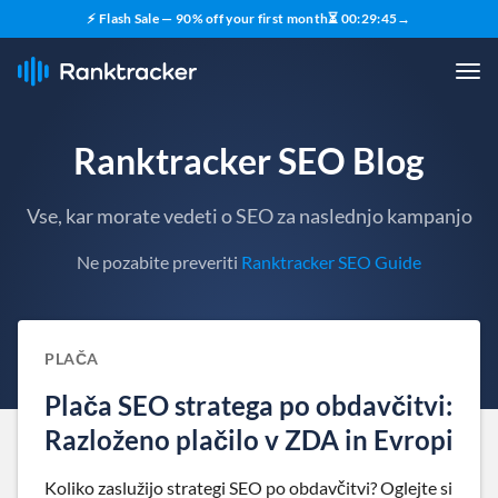
⚡ Flash Sale — 90% off your first month
⏳
00
:
29
:
44
→
Ranktracker SEO Blog
Vse, kar morate vedeti o SEO za naslednjo kampanjo
Ne pozabite preveriti
Ranktracker SEO Guide
PLAČA
Plača SEO stratega po obdavčitvi:
Razloženo plačilo v ZDA in Evropi
Koliko zaslužijo strategi SEO po obdavčitvi? Oglejte si