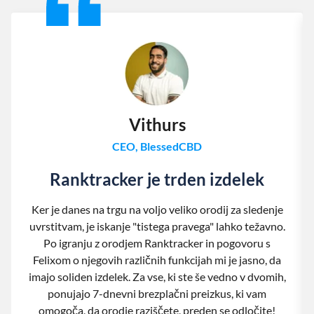
Vithurs
CEO, BlessedCBD
Ranktracker je trden izdelek
Ker je danes na trgu na voljo veliko orodij za sledenje
uvrstitvam, je iskanje "tistega pravega" lahko težavno.
Po igranju z orodjem Ranktracker in pogovoru s
Felixom o njegovih različnih funkcijah mi je jasno, da
imajo soliden izdelek. Za vse, ki ste še vedno v dvomih,
ponujajo 7-dnevni brezplačni preizkus, ki vam
omogoča, da orodje raziščete, preden se odločite!