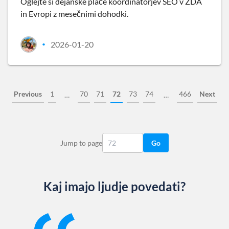
Oglejte si dejanske plače koordinatorjev SEO v ZDA
in Evropi z mesečnimi dohodki.
2026-01-20
•
Previous
1
70
71
72
73
74
466
Next
…
…
Jump to page
Go
Kaj imajo ljudje povedati?
Slide 1 of 13