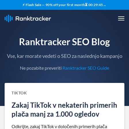
⚡ Flash Sale — 90% off your first month
⏳
00
:
29
:
44
→
Ranktracker SEO Blog
Vse, kar morate vedeti o SEO za naslednjo kampanjo
Ne pozabite preveriti
Ranktracker SEO Guide
TIKTOK
Zakaj TikTok v nekaterih primerih
plača manj za 1.000 ogledov
Odkrijte, zakaj TikTok v določenih primerih plača