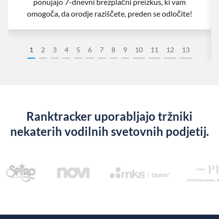
ponujajo 7-dnevni brezplačni preizkus, ki vam
omogoča, da orodje raziščete, preden se odločite!
1
2
3
4
5
6
7
8
9
10
11
12
13
Ranktracker uporabljajo tržniki
nekaterih vodilnih svetovnih podjetij.