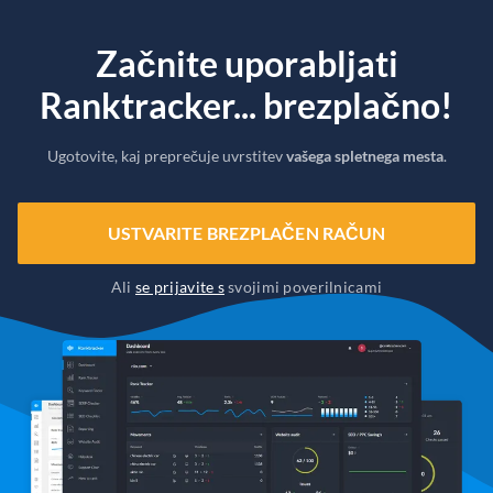
Začnite uporabljati
Ranktracker... brezplačno!
Ugotovite, kaj preprečuje uvrstitev
vašega spletnega mesta
.
USTVARITE BREZPLAČEN RAČUN
Ali
se prijavite s
svojimi poverilnicami