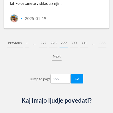
lahko ostanete v skladu z njimi.
2025-01-19
•
Previous
1
297
298
299
300
301
466
…
…
Next
Jump to page
Go
Kaj imajo ljudje povedati?
Slide 1 of 13