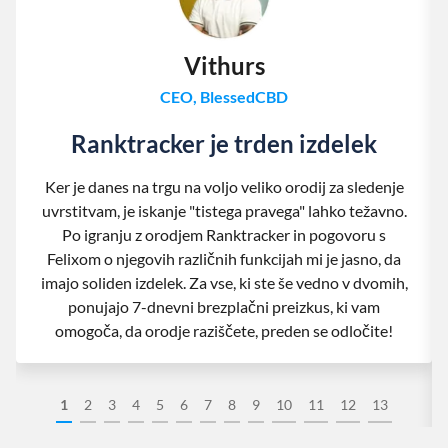
Vithurs
CEO, BlessedCBD
Ranktracker je trden izdelek
Ker je danes na trgu na voljo veliko orodij za sledenje
uvrstitvam, je iskanje "tistega pravega" lahko težavno.
Po igranju z orodjem Ranktracker in pogovoru s
Felixom o njegovih različnih funkcijah mi je jasno, da
imajo soliden izdelek. Za vse, ki ste še vedno v dvomih,
ponujajo 7-dnevni brezplačni preizkus, ki vam
omogoča, da orodje raziščete, preden se odločite!
1
2
3
4
5
6
7
8
9
10
11
12
13