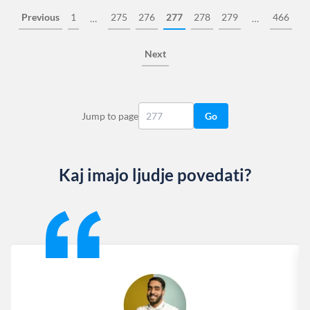
Previous
1
275
276
277
278
279
466
…
…
Next
Jump to page
Go
Kaj imajo ljudje povedati?
Slide 1 of 13