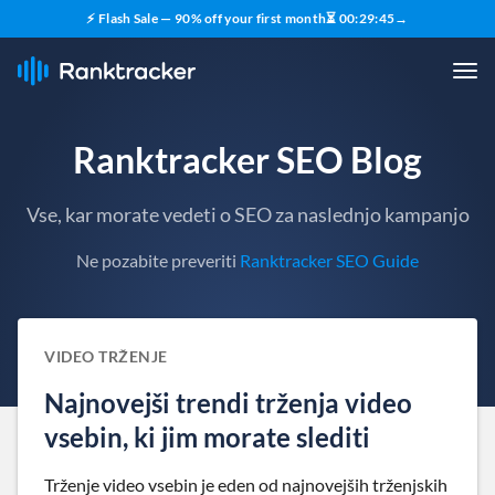
⚡ Flash Sale — 90% off your first month
⏳
00
:
29
:
44
→
Ranktracker SEO Blog
Vse, kar morate vedeti o SEO za naslednjo kampanjo
Ne pozabite preveriti
Ranktracker SEO Guide
VIDEO TRŽENJE
Najnovejši trendi trženja video
vsebin, ki jim morate slediti
Trženje video vsebin je eden od najnovejših trženjskih