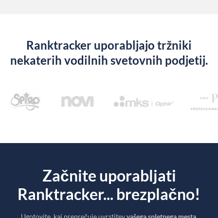
Ranktracker uporabljajo tržniki
nekaterih vodilnih svetovnih podjetij.
Začnite uporabljati
Ranktracker... brezplačno!
Ugotovite, kaj preprečuje uvrstitev
vašega spletnega mesta
.