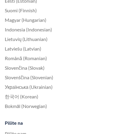
Eesti (Estonian)
Suomi (Finnish)
Magyar (Hungarian)
Indonesia (Indonesian)
Lietuvių (Lithuanian)
Latviešu (Latvian)
Română (Romanian)
Slovenčina (Slovak)
Slovenščina (Slovenian)
Українська (Ukrainian)
한국어 (Korean)
Bokmål (Norwegian)
Pišite na
Pišite nam