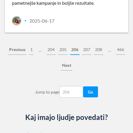
pametnejše kampanje in boljše rezultate.
2025-06-17
•
Previous
1
204
205
206
207
208
466
…
…
Next
Jump to page
Go
Kaj imajo ljudje povedati?
Slide 1 of 13