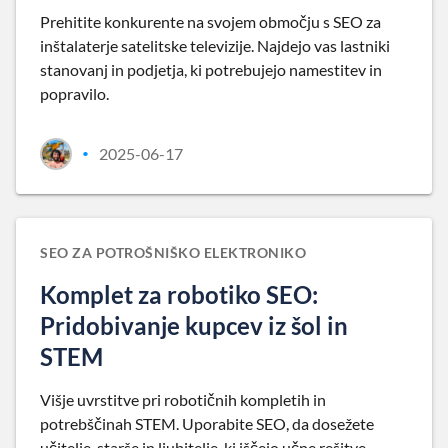
Prehitite konkurente na svojem območju s SEO za
inštalaterje satelitske televizije. Najdejo vas lastniki
stanovanj in podjetja, ki potrebujejo namestitev in
popravilo.
2025-06-17
•
SEO ZA POTROŠNIŠKO ELEKTRONIKO
Komplet za robotiko SEO:
Pridobivanje kupcev iz šol in
STEM
Višje uvrstitve pri robotičnih kompletih in
potrebščinah STEM. Uporabite SEO, da dosežete
učitelje, starše in ljubitelje, ki iščejo učne rešitve.