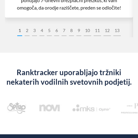
ponujajo 7-dnevni brezplačni preizkus, ki vam
omogoča, da orodje raziščete, preden se odločite!
1
2
3
4
5
6
7
8
9
10
11
12
13
Ranktracker uporabljajo tržniki
nekaterih vodilnih svetovnih podjetij.