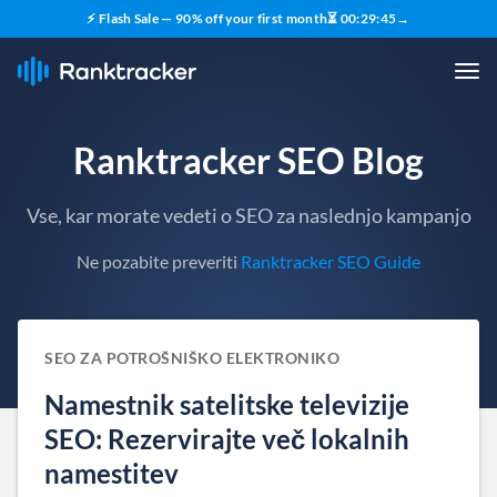
⚡ Flash Sale — 90% off your first month
⏳
00
:
29
:
44
→
Ranktracker SEO Blog
Vse, kar morate vedeti o SEO za naslednjo kampanjo
Ne pozabite preveriti
Ranktracker SEO Guide
SEO ZA POTROŠNIŠKO ELEKTRONIKO
Namestnik satelitske televizije
SEO: Rezervirajte več lokalnih
namestitev