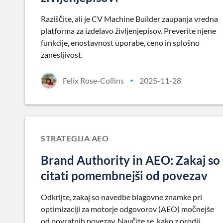
Raziščite, ali je CV Machine Builder zaupanja vredna
platforma za izdelavo življenjepisov. Preverite njene
funkcije, enostavnost uporabe, ceno in splošno
zanesljivost.
Felix Rose-Collins
2025-11-28
•
STRATEGIJA AEO
Brand Authority in AEO: Zakaj so
citati pomembnejši od povezav
Odkrijte, zakaj so navedbe blagovne znamke pri
optimizaciji za motorje odgovorov (AEO) močnejše
od povratnih povezav. Naučite se, kako z orodji