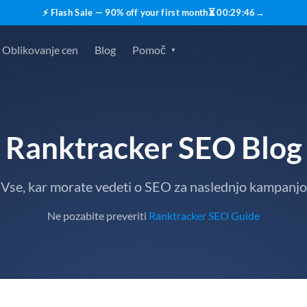
⚡ Flash Sale — 90% off your first month
⏳
00
:
29
:
45
→
Oblikovanje cen
Blog
Pomoč
Ranktracker SEO Blog
Vse, kar morate vedeti o SEO za naslednjo kampanjo
Ne pozabite preveriti
Ranktracker SEO Guide