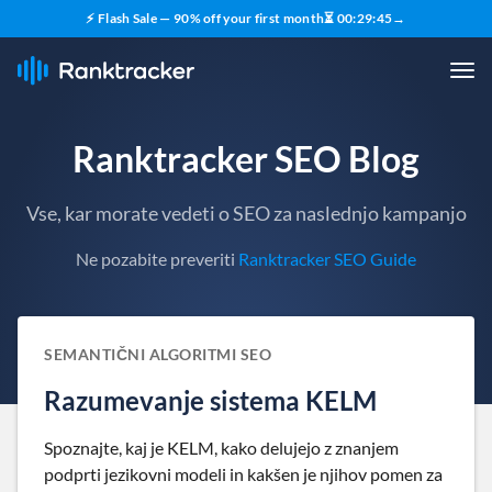
⚡ Flash Sale — 90% off your first month
⏳
00
:
29
:
44
→
Ranktracker SEO Blog
Vse, kar morate vedeti o SEO za naslednjo kampanjo
Ne pozabite preveriti
Ranktracker SEO Guide
SEMANTIČNI ALGORITMI SEO
Razumevanje sistema KELM
Spoznajte, kaj je KELM, kako delujejo z znanjem
podprti jezikovni modeli in kakšen je njihov pomen za