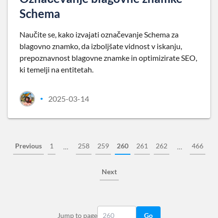
Schema
Naučite se, kako izvajati označevanje Schema za
blagovno znamko, da izboljšate vidnost v iskanju,
prepoznavnost blagovne znamke in optimizirate SEO,
ki temelji na entitetah.
2025-03-14
•
Previous
1
258
259
260
261
262
466
…
…
Next
Jump to page
Go