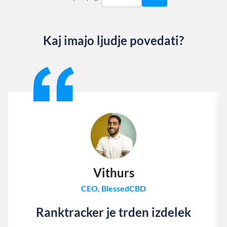
Kaj imajo ljudje povedati?
Slide 1 of 13
Vithurs
CEO, BlessedCBD
Ranktracker je trden izdelek