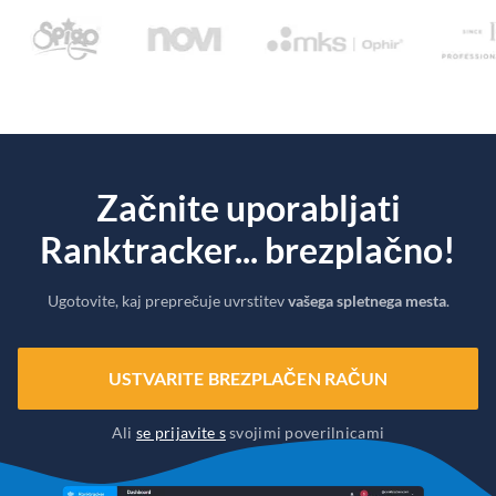
Začnite uporabljati
Ranktracker... brezplačno!
Ugotovite, kaj preprečuje uvrstitev
vašega spletnega mesta
.
USTVARITE BREZPLAČEN RAČUN
Ali
se prijavite s
svojimi poverilnicami