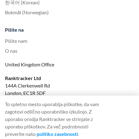
한국어 (Korean)
Bokmål (Norwegian)
Pišite na
Pišite nam
O nas
United Kingdom Office
Ranktracker Ltd
144A Clerkenwell Rd
London, EC1R 5DF
Company No: 08820809
To spletno mesto uporablja piškotke, da vam
felix@ranktracker.com
zagotovi odlično uporabniško izkušnjo. Z
uporabo orodja Ranktracker se strinjate z
uporabo piškotkov. Za več podrobnosti
preverite našo
politiko zasebnosti
.
2015 -
2026
© Ranktracker. All Rights Reserved.