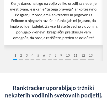
Ker je danes na trgu na voljo veliko orodij za sledenje
uvrstitvam, je iskanje "tistega pravega" lahko težavno.
Po igranju z orodjem Ranktracker in pogovoru s
Felixom o njegovih različnih funkcijah mi je jasno, da
imajo soliden izdelek. Za vse, ki ste še vedno v dvomih,
ponujajo 7-dnevni brezplačni preizkus, ki vam
omogoča, da orodje raziščete, preden se odločite!
1
2
3
4
5
6
7
8
9
10
11
12
13
Ranktracker uporabljajo tržniki
nekaterih vodilnih svetovnih podjetij.