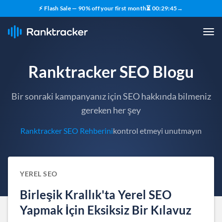
⚡ Flash Sale — 90% off your first month
⏳
00
:
29
:
44
→
Ranktracker SEO Blogu
Bir sonraki kampanyanız için SEO hakkında bilmeniz
gereken her şey
Ranktracker SEO Rehberini
kontrol etmeyi unutmayın
YEREL SEO
Birleşik Krallık'ta Yerel SEO
Yapmak İçin Eksiksiz Bir Kılavuz