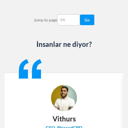
Jump to page
Go
İnsanlar ne diyor?
Slide 1 of 13
Vithurs
CEO, BlessedCBD