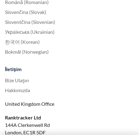
Română (Romanian)
Slovenčina (Slovak)
Slovenščina (Slovenian)
Українська (Ukrainian)
한국어 (Korean)
Bokmål (Norwegian)
İletişim
Bize Ulaşın
Hakkımızda
United Kingdom Office
Ranktracker Ltd
144A Clerkenwell Rd
London, EC1R 5DF