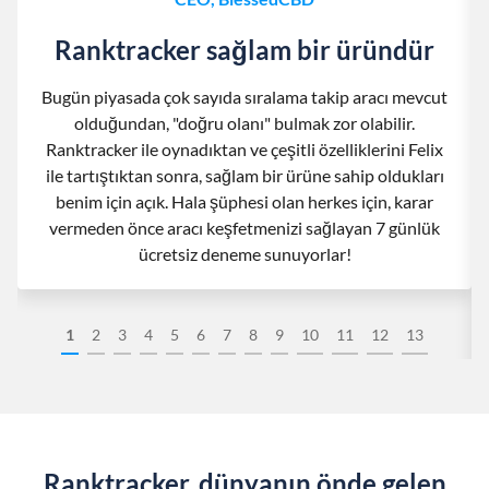
Ranktracker sağlam bir üründür
Bugün piyasada çok sayıda sıralama takip aracı mevcut
olduğundan, "doğru olanı" bulmak zor olabilir.
Ranktracker ile oynadıktan ve çeşitli özelliklerini Felix
ile tartıştıktan sonra, sağlam bir ürüne sahip oldukları
benim için açık. Hala şüphesi olan herkes için, karar
vermeden önce aracı keşfetmenizi sağlayan 7 günlük
ücretsiz deneme sunuyorlar!
1
2
3
4
5
6
7
8
9
10
11
12
13
Ranktracker, dünyanın önde gelen