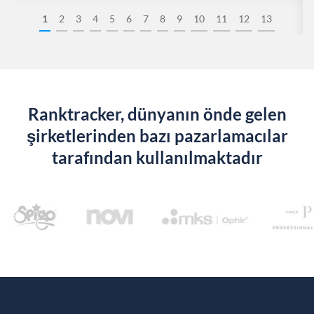
1
2
3
4
5
6
7
8
9
10
11
12
13
Ranktracker, dünyanın önde gelen
şirketlerinden bazı pazarlamacılar
tarafından kullanılmaktadır