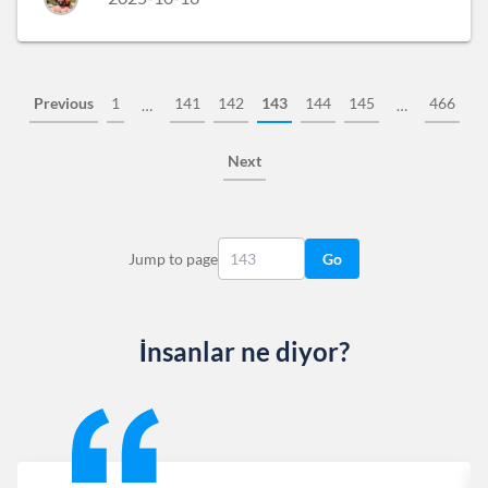
Previous
1
141
142
143
144
145
466
…
…
Next
Jump to page
Go
İnsanlar ne diyor?
Slide 1 of 13