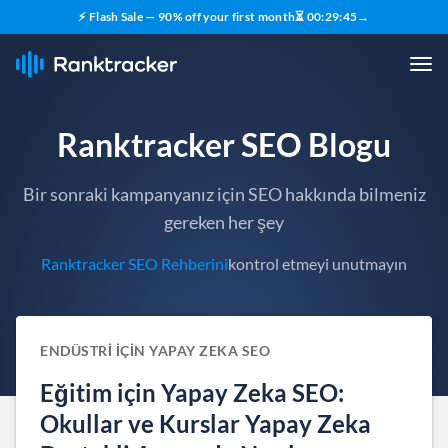
⚡ Flash Sale — 90% off your first month
⏳
00
:
29
:
44
→
Ranktracker SEO Blogu
Bir sonraki kampanyanız için SEO hakkında bilmeniz
gereken her şey
Ranktracker SEO Rehberini
kontrol etmeyi unutmayın
ENDÜSTRI IÇIN YAPAY ZEKA SEO
Eğitim için Yapay Zeka SEO:
Okullar ve Kurslar Yapay Zeka