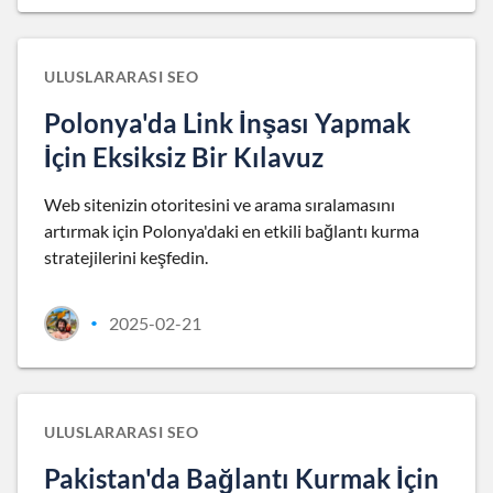
ULUSLARARASI SEO
Polonya'da Link İnşası Yapmak
İçin Eksiksiz Bir Kılavuz
Web sitenizin otoritesini ve arama sıralamasını
artırmak için Polonya'daki en etkili bağlantı kurma
stratejilerini keşfedin.
2025-02-21
•
ULUSLARARASI SEO
Pakistan'da Bağlantı Kurmak İçin