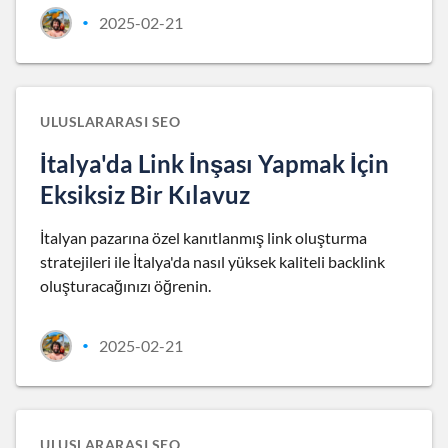
2025-02-21
•
ULUSLARARASI SEO
İtalya'da Link İnşası Yapmak İçin
Eksiksiz Bir Kılavuz
İtalyan pazarına özel kanıtlanmış link oluşturma
stratejileri ile İtalya'da nasıl yüksek kaliteli backlink
oluşturacağınızı öğrenin.
2025-02-21
•
ULUSLARARASI SEO