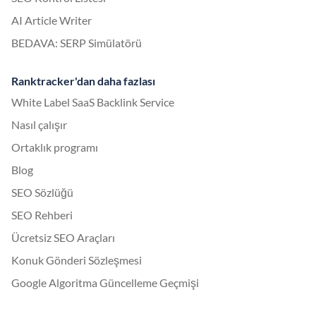
AI Article Writer
BEDAVA: SERP Simülatörü
Ranktracker'dan daha fazlası
White Label SaaS Backlink Service
Nasıl çalışır
Ortaklık programı
Blog
SEO Sözlüğü
SEO Rehberi
Ücretsiz SEO Araçları
Konuk Gönderi Sözleşmesi
Google Algoritma Güncelleme Geçmişi