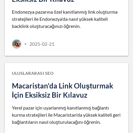
Endonezya pazarına özel kanıtlanmış link oluşturma
stratejileri ile Endonezya'da nasıl yüksek kaliteli
backlink oluşturacağınızı öğrenin.
2025-02-21
•
ULUSLARARASI SEO
Macaristan'da Link Oluşturmak
İçin Eksiksiz Bir Kılavuz
Yerel pazar için uyarlanmış kanıtlanmış bağlantı
kurma stratejileri ile Macaristan'da yüksek kaliteli geri
bağlantıların nasıl oluşturulacağını öğrenin.