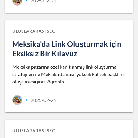
2025-02-21
•
ULUSLARARASI SEO
Meksika'da Link Oluşturmak İçin
Eksiksiz Bir Kılavuz
Meksika pazarına özel kanıtlanmış link oluşturma
stratejileri ile Meksika'da nasıl yüksek kaliteli backlink
oluşturacağınızı öğrenin.
2025-02-21
•
ULUSLARARASI SEO