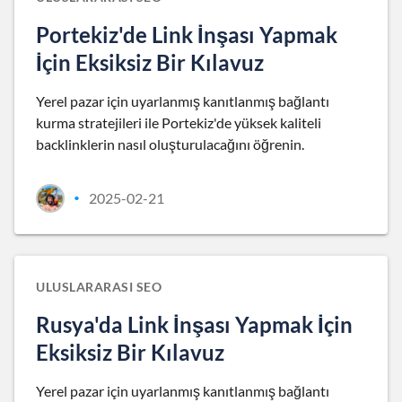
Portekiz'de Link İnşası Yapmak
İçin Eksiksiz Bir Kılavuz
Yerel pazar için uyarlanmış kanıtlanmış bağlantı
kurma stratejileri ile Portekiz'de yüksek kaliteli
backlinklerin nasıl oluşturulacağını öğrenin.
2025-02-21
•
ULUSLARARASI SEO
Rusya'da Link İnşası Yapmak İçin
Eksiksiz Bir Kılavuz
Yerel pazar için uyarlanmış kanıtlanmış bağlantı