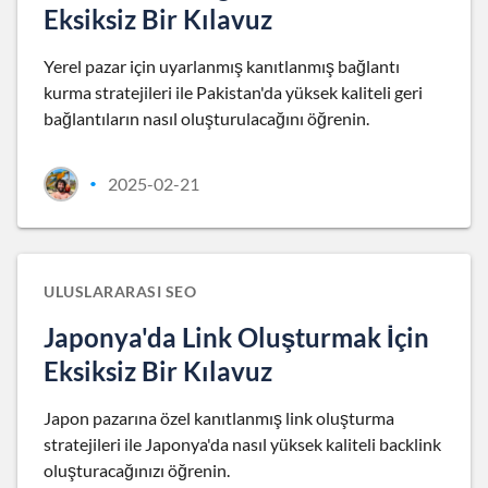
Eksiksiz Bir Kılavuz
Yerel pazar için uyarlanmış kanıtlanmış bağlantı
kurma stratejileri ile Pakistan'da yüksek kaliteli geri
bağlantıların nasıl oluşturulacağını öğrenin.
2025-02-21
•
ULUSLARARASI SEO
Japonya'da Link Oluşturmak İçin
Eksiksiz Bir Kılavuz
Japon pazarına özel kanıtlanmış link oluşturma
stratejileri ile Japonya'da nasıl yüksek kaliteli backlink
oluşturacağınızı öğrenin.