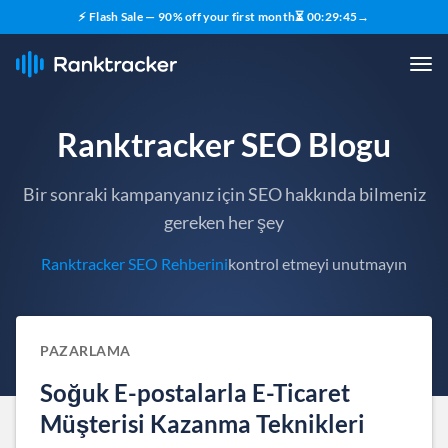
⚡ Flash Sale — 90% off your first month
⏳
00
:
29
:
44
→
Ranktracker SEO Blogu
Bir sonraki kampanyanız için SEO hakkında bilmeniz
gereken her şey
Ranktracker SEO Rehberini
kontrol etmeyi unutmayın
PAZARLAMA
Soğuk E-postalarla E-Ticaret
Müşterisi Kazanma Teknikleri