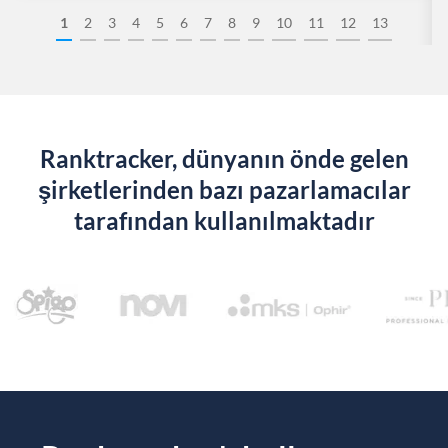
1
2
3
4
5
6
7
8
9
10
11
12
13
Ranktracker, dünyanın önde gelen
şirketlerinden bazı pazarlamacılar
tarafından kullanılmaktadır