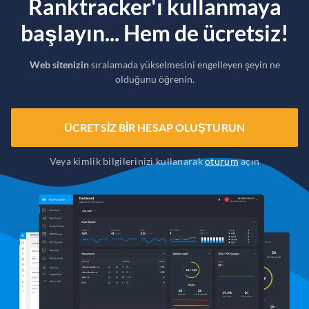
Ranktracker'ı kullanmaya
başlayın... Hem de ücretsiz!
Web sitenizin
sıralamada yükselmesini engelleyen şeyin ne
olduğunu öğrenin.
ÜCRETSIZ BIR HESAP OLUŞTURUN
Veya kimlik bilgilerinizi kullanarak
oturum
açın