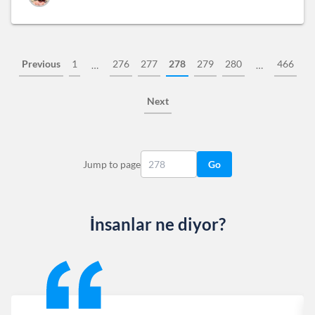
Previous
1
276
277
278
279
280
466
…
…
Next
Jump to page
Go
İnsanlar ne diyor?
Slide 1 of 13