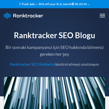
⚡ Flash Sale — 90% off your first month
⏳
00
:
29
:
43
→
Ranktracker SEO Blogu
Bir sonraki kampanyanız için SEO hakkında bilmeniz
gereken her şey
Ranktracker SEO Rehberini
kontrol etmeyi unutmayın