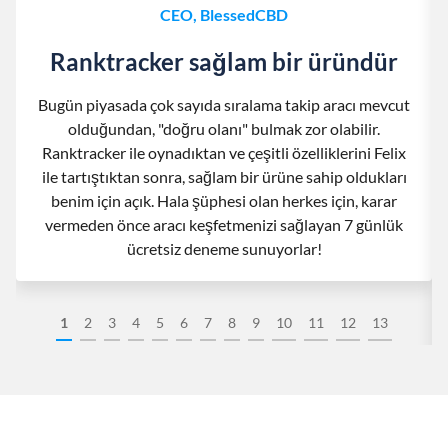
CEO, BlessedCBD
Ranktracker sağlam bir üründür
Bugün piyasada çok sayıda sıralama takip aracı mevcut
olduğundan, "doğru olanı" bulmak zor olabilir.
Ranktracker ile oynadıktan ve çeşitli özelliklerini Felix
ile tartıştıktan sonra, sağlam bir ürüne sahip oldukları
benim için açık. Hala şüphesi olan herkes için, karar
vermeden önce aracı keşfetmenizi sağlayan 7 günlük
ücretsiz deneme sunuyorlar!
1
2
3
4
5
6
7
8
9
10
11
12
13