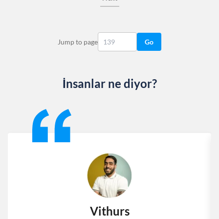
Jump to page
Go
İnsanlar ne diyor?
Slide 1 of 13
Vithurs