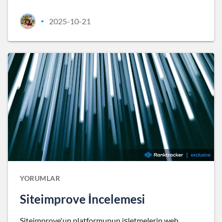
2025-10-21
•
YORUMLAR
Siteimprove İncelemesi
Siteimprove'un platformunun işletmelerin web