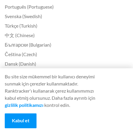
Português (Portuguese)
Svenska (Swedish)
Türkçe (Turkish)
中文 (Chinese)
Български (Bulgarian)
Čeština (Czech)
Dansk (Danish)
Ελληνικά (Greek)
Bu site size mükemmel bir kullanıcı deneyimi
Eesti (Estonian)
sunmak için çerezler kullanmaktadır.
Ranktracker'ı kullanarak çerez kullanımımızı
Suomi (Finnish)
kabul etmiş olursunuz. Daha fazla ayrıntı için
Magyar (Hungarian)
gizlilik politikamızı
kontrol edin.
Indonesia (Indonesian)
Kabul et
Lietuvių (Lithuanian)
Latviešu (Latvian)