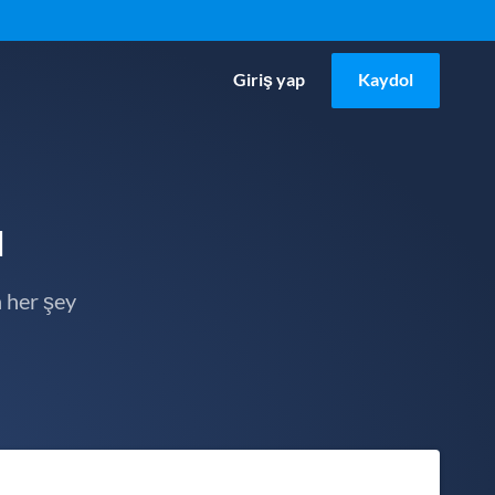
Giriş yap
Kaydol
u
 her şey