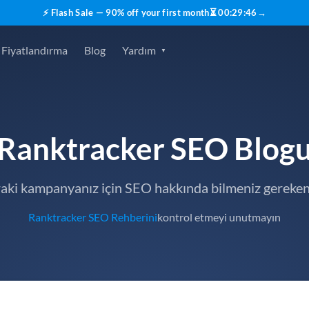
⚡ Flash Sale — 90% off your first month
⏳
00
:
29
:
46
→
Fiyatlandırma
Blog
Yardım
Ranktracker SEO Blog
raki kampanyanız için SEO hakkında bilmeniz gereken
Ranktracker SEO Rehberini
kontrol etmeyi unutmayın