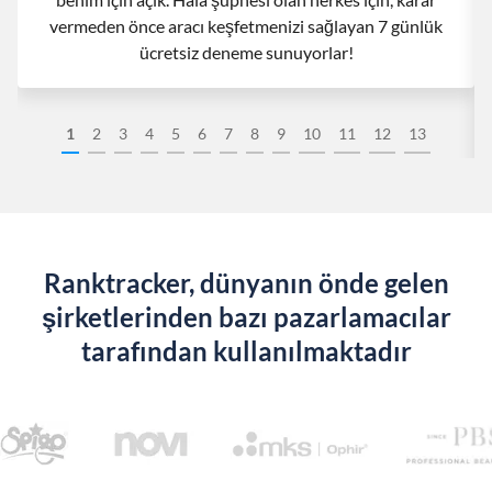
vermeden önce aracı keşfetmenizi sağlayan 7 günlük
ücretsiz deneme sunuyorlar!
1
2
3
4
5
6
7
8
9
10
11
12
13
Ranktracker, dünyanın önde gelen
şirketlerinden bazı pazarlamacılar
tarafından kullanılmaktadır