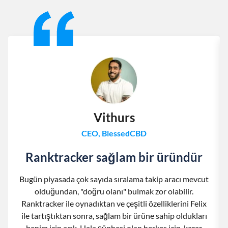
Slide 1 of 13
Vithurs
CEO, BlessedCBD
Ranktracker sağlam bir üründür
Bugün piyasada çok sayıda sıralama takip aracı mevcut
olduğundan, "doğru olanı" bulmak zor olabilir.
Ranktracker ile oynadıktan ve çeşitli özelliklerini Felix
ile tartıştıktan sonra, sağlam bir ürüne sahip oldukları
benim için açık. Hala şüphesi olan herkes için, karar