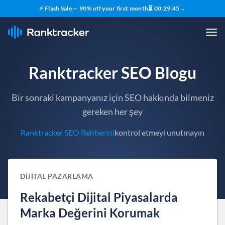
⚡ Flash Sale — 90% off your first month
⏳
00
:
29
:
44
→
Ranktracker SEO Blogu
Bir sonraki kampanyanız için SEO hakkında bilmeniz
gereken her şey
Ranktracker SEO Rehberini
kontrol etmeyi unutmayın
DIJITAL PAZARLAMA
Rekabetçi Dijital Piyasalarda
Marka Değerini Korumak