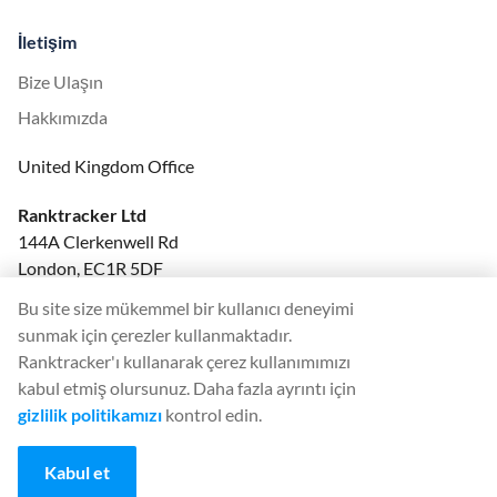
İletişim
Bize Ulaşın
Hakkımızda
United Kingdom Office
Ranktracker Ltd
144A Clerkenwell Rd
London, EC1R 5DF
Company No: 08820809
Bu site size mükemmel bir kullanıcı deneyimi
felix@ranktracker.com
sunmak için çerezler kullanmaktadır.
Ranktracker'ı kullanarak çerez kullanımımızı
kabul etmiş olursunuz. Daha fazla ayrıntı için
gizlilik politikamızı
kontrol edin.
2015 -
2026
© Ranktracker. All Rights Reserved.
Kabul et