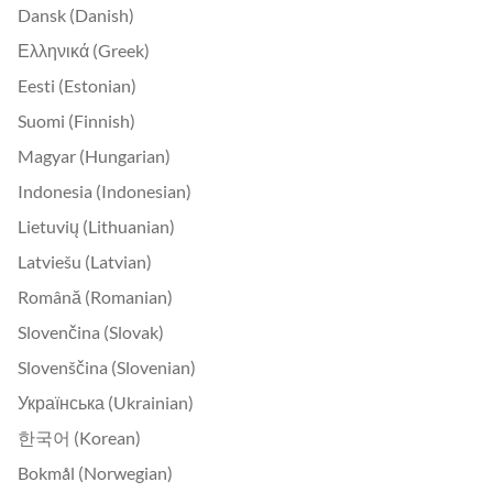
Dansk (Danish)
Ελληνικά (Greek)
Eesti (Estonian)
Suomi (Finnish)
Magyar (Hungarian)
Indonesia (Indonesian)
Lietuvių (Lithuanian)
Latviešu (Latvian)
Română (Romanian)
Slovenčina (Slovak)
Slovenščina (Slovenian)
Українська (Ukrainian)
한국어 (Korean)
Bokmål (Norwegian)