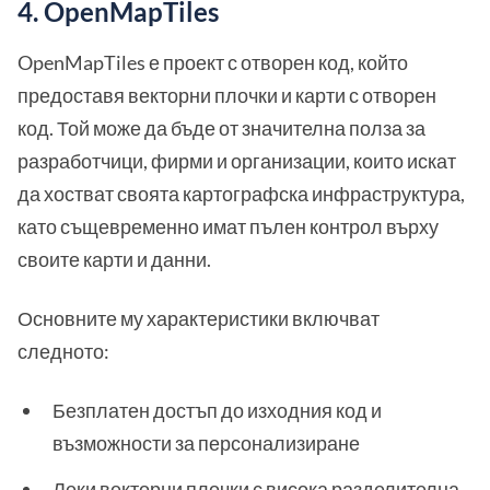
4. OpenMapTiles
OpenMapTiles е проект с отворен код, който
предоставя векторни плочки и карти с отворен
код. Той може да бъде от значителна полза за
разработчици, фирми и организации, които искат
да хостват своята картографска инфраструктура,
като същевременно имат пълен контрол върху
своите карти и данни.
Основните му характеристики включват
следното:
Безплатен достъп до изходния код и
възможности за персонализиране
Леки векторни плочки с висока разделителна