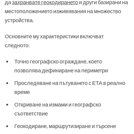
да
захранвате геокодирането
и други базирани на
местоположението изживявания на множество
устройства.
Основните му характеристики включват
следното:
Точно географско ограждане, което
позволява дефиниране на периметри
Проследяване на пътуването с ЕТА в реално
време
Откриване на измами и географско
съответствие
Геокодиране, маршрутизиране и търсене