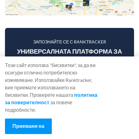
ЗАПОЗНАЙТЕ СЕ С RANKTRACKER
УНИВЕРСАЛНАТА ПЛАТФОРМА ЗА
ЕФЕКТИВНА SEO ОПТИМИЗАЦИЯ
Този сайт използва "бисквитки", за да ви
осигури отлично потребителско
Зад всеки успешен бизнес стои силна SEO
изживяване. Използвайки Ranktracker,
кампания. Но с безбройните инструменти и техники
вие приемате използването на
за оптимизация, от които можете да избирате, може
бисквитки. Проверете нашата
политика
да е трудно да разберете откъде да започнете. Е, не
за поверителност
за повече
се страхувайте повече, защото имам точно това,
подробности.
което ще ви помогне. Представяме ви платформата
Ranktracker "всичко в едно" за ефективна SEO
Приемане на
оптимизация