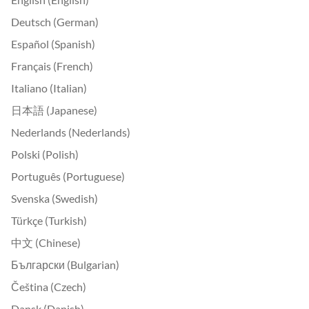
Deutsch (German)
Español (Spanish)
Français (French)
Italiano (Italian)
日本語 (Japanese)
Nederlands (Nederlands)
Polski (Polish)
Português (Portuguese)
Svenska (Swedish)
Türkçe (Turkish)
中文 (Chinese)
Български (Bulgarian)
Čeština (Czech)
Dansk (Danish)