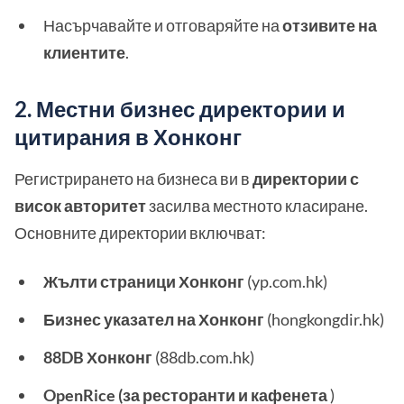
Насърчавайте и отговаряйте на
отзивите на
клиентите
.
2. Местни бизнес директории и
цитирания в Хонконг
Регистрирането на бизнеса ви в
директории с
висок авторитет
засилва местното класиране.
Основните директории включват:
Жълти страници Хонконг
(yp.com.hk)
Бизнес указател на Хонконг
(hongkongdir.hk)
88DB Хонконг
(88db.com.hk)
OpenRice (за ресторанти и кафенета
)