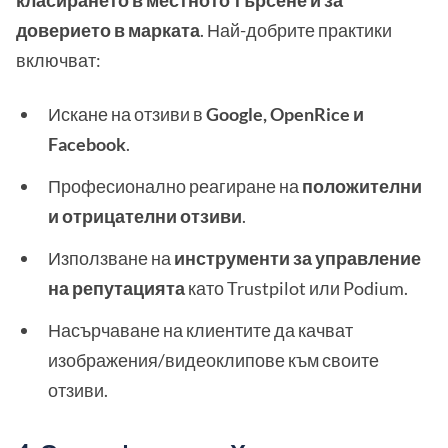
класирането в местното търсене и за
доверието в марката
. Най-добрите практики
включват:
Искане на отзиви в
Google, OpenRice и
Facebook
.
Професионално реагиране на
положителни
и отрицателни отзиви
.
Използване на
инструменти за управление
на репутацията
като Trustpilot или Podium.
Насърчаване на клиентите да качват
изображения/видеоклипове към своите
отзиви.