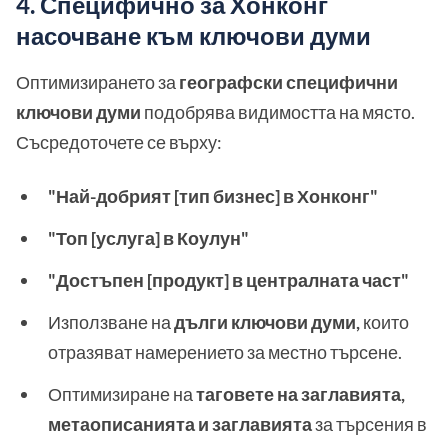
4. Специфично за Хонконг
насочване към ключови думи
Оптимизирането за
географски специфични
ключови думи
подобрява видимостта на място.
Съсредоточете се върху:
"Най-добрият [тип бизнес] в Хонконг"
"Топ [услуга] в Коулун"
"Достъпен [продукт] в централната част"
Използване на
дълги ключови думи,
които
отразяват намерението за местно търсене.
Оптимизиране на
таговете на заглавията,
метаописанията и заглавията
за търсения в