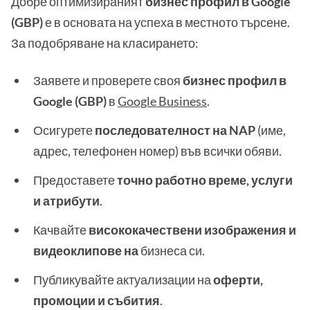
Добре оптимизираният
бизнес профил в Google
(GBP)
е в основата на успеха в местното търсене.
За подобряване на класирането:
Заявете и проверете своя
бизнес профил в
Google (GBP)
в
Google Business
.
Осигурете
последователност на NAP
(име,
адрес, телефонен номер) във всички обяви.
Предоставете
точно работно време, услуги
и атрибути
.
Качвайте
висококачествени изображения и
видеоклипове на
бизнеса си.
Публикувайте актуализации на
оферти,
промоции и събития
.