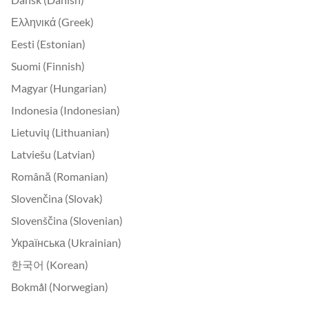
Ελληνικά (Greek)
Eesti (Estonian)
Suomi (Finnish)
Magyar (Hungarian)
Indonesia (Indonesian)
Lietuvių (Lithuanian)
Latviešu (Latvian)
Română (Romanian)
Slovenčina (Slovak)
Slovenščina (Slovenian)
Українська (Ukrainian)
한국어 (Korean)
Bokmål (Norwegian)