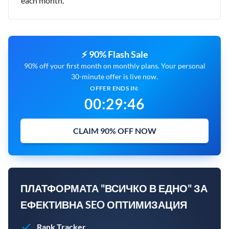
each month.
⚡ 90% Flash Sale
90% off your first month on monthly plans. Your personal
30-minute offer is live now.
OFFER ENDS IN:
00
:
29
:
45
CLAIM 90% OFF NOW
ПЛАТФОРМАТА "ВСИЧКО В ЕДНО" ЗА
ЕФЕКТИВНА SEO ОПТИМИЗАЦИЯ
Rank Tracker