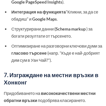
Google PageSpeed Insights
).
Интеграция на функцията
"Кликни, за да се
обадиш" и
Google Maps
.
Структурирани данни
(Schema markup
) за
богати резултати от търсенето.
Оптимизиране на разговорни ключови думи за
гласово търсене
(напр. "Къде е най-добрият
дим сум в Уан Чай?").
7. Изграждане на местни връзки в
Хонконг
Придобиването на
висококачествени местни
обратни връзки
подобрява класирането.