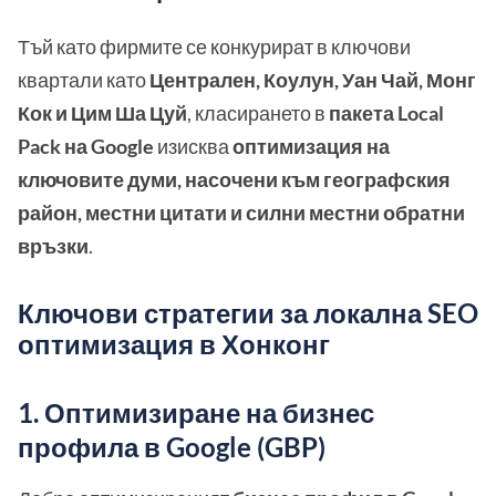
Тъй като фирмите се конкурират в ключови
квартали като
Централен, Коулун, Уан Чай, Монг
Кок и Цим Ша Цуй
, класирането в
пакета Local
Pack на Google
изисква
оптимизация на
ключовите думи, насочени към географския
район, местни цитати и силни местни обратни
връзки
.
Ключови стратегии за локална SEO
оптимизация в Хонконг
1. Оптимизиране на бизнес
профила в Google (GBP)