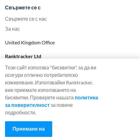
Свържете се с
Свържете се с нас
За нас
United Kingdom Office
Ranktracker Ltd
144A Clerkenwell Rd
Този сайт използва "бисквитки", за да ви
London, EC1R 5DF
осигури отлично потребителско
Company No: 08820809
изживяване. Използвайки Ranktracker,
felix@ranktracker.com
вие приемате използването на
бисквитки. Проверете нашата
политика
за поверителност
за повече
подробности.
2015 -
2026
© Ranktracker. All Rights Reserved.
Приемане на