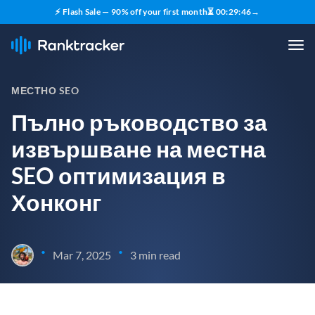
⚡ Flash Sale — 90% off your first month
⏳
00
:
29
:
45
→
МЕСТНО SEO
Пълно ръководство за
извършване на местна
SEO оптимизация в
Хонконг
•
•
Mar 7, 2025
3 min read