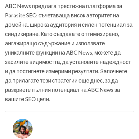
ABC News предлага престижна платформа за
Parasite SEO, съчетаваща висок авторитет на
домейна, широка аудитория и силен потенциал за
синдикиране. Като създавате оптимизирано,
ангажиращо съдържание и използвате
уникалните функции на ABC News, можете да
засилите видимостта, да установите надеждност
и да постигнете измерими резултати. Започнете
да прилагате тези стратегии още днес, за да
разкриете пълния потенциал на ABC News за
вашите SEO цели.