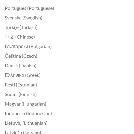
Português (Portuguese)
Svenska (Swedish)
Türkçe (Turkish)
中文 (Chinese)
Български (Bulgarian)
Čeština (Czech)
Dansk (Danish)
Ελληνικά (Greek)
Eesti (Estonian)
Suomi (Finnish)
Magyar (Hungarian)
Indonesia (Indonesian)
Lietuvių (Lithuanian)
Latviešu (Latvian)