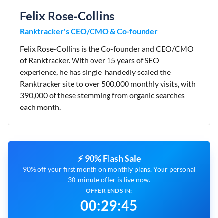
Felix Rose-Collins
Ranktracker's CEO/CMO & Co-founder
Felix Rose-Collins is the Co-founder and CEO/CMO
of Ranktracker. With over 15 years of SEO
experience, he has single-handedly scaled the
Ranktracker site to over 500,000 monthly visits, with
390,000 of these stemming from organic searches
each month.
⚡ 90% Flash Sale
90% off your first month on monthly plans. Your personal
30-minute offer is live now.
OFFER ENDS IN:
00
:
29
:
44