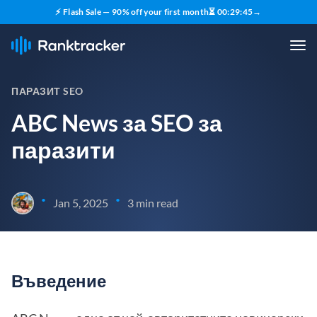
⚡ Flash Sale — 90% off your first month
⏳
00
:
29
:
44
→
ПАРАЗИТ SEO
ABC News за SEO за
паразити
•
•
Jan 5, 2025
3 min read
Въведение