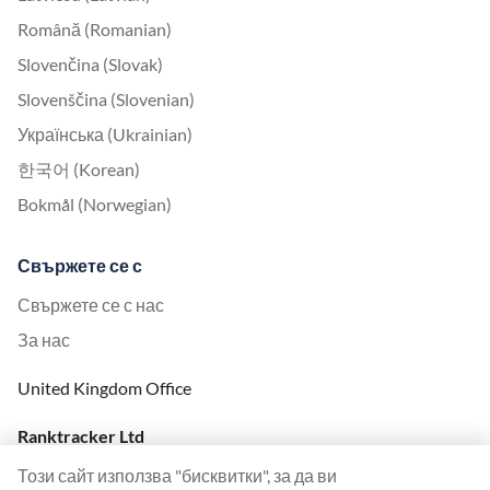
Română (Romanian)
Slovenčina (Slovak)
Slovenščina (Slovenian)
Українська (Ukrainian)
한국어 (Korean)
Bokmål (Norwegian)
Свържете се с
Свържете се с нас
За нас
United Kingdom Office
Ranktracker Ltd
144A Clerkenwell Rd
Този сайт използва "бисквитки", за да ви
London, EC1R 5DF