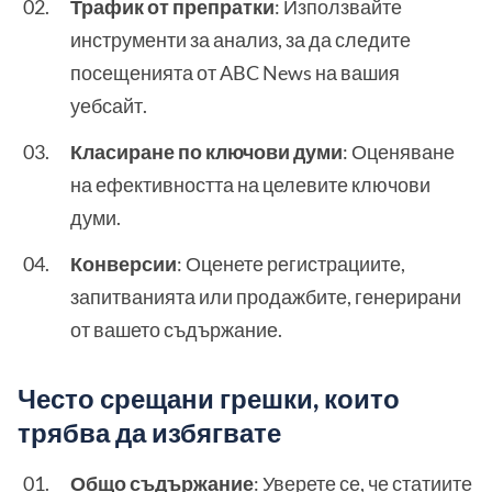
Трафик от препратки
: Използвайте
инструменти за анализ, за да следите
посещенията от ABC News на вашия
уебсайт.
Класиране по ключови думи
: Оценяване
на ефективността на целевите ключови
думи.
Конверсии
: Оценете регистрациите,
запитванията или продажбите, генерирани
от вашето съдържание.
Често срещани грешки, които
трябва да избягвате
Общо съдържание
: Уверете се, че статиите