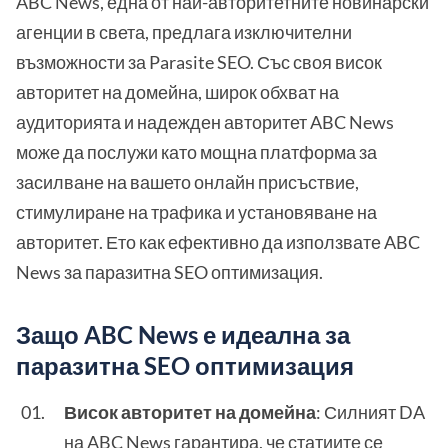
ABC News, една от най-авторитетните новинарски
агенции в света, предлага изключителни
възможности за Parasite SEO. Със своя висок
авторитет на домейна, широк обхват на
аудиторията и надежден авторитет ABC News
може да послужи като мощна платформа за
засилване на вашето онлайн присъствие,
стимулиране на трафика и установяване на
авторитет. Ето как ефективно да използвате ABC
News за паразитна SEO оптимизация.
Защо ABC News е идеална за
паразитна SEO оптимизация
Висок авторитет на домейна
: Силният DA
на ABC News гарантира, че статиите се