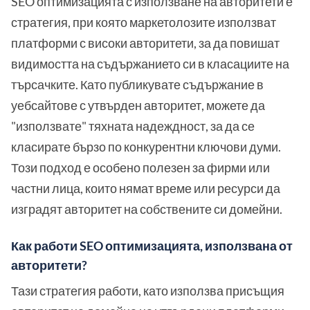
SEO оптимизацията с използване на авторитети е
стратегия, при която маркетолозите използват
платформи с високи авторитети, за да повишат
видимостта на съдържанието си в класациите на
търсачките. Като публикувате съдържание в
уебсайтове с утвърден авторитет, можете да
"използвате" тяхната надеждност, за да се
класирате бързо по конкурентни ключови думи.
Този подход е особено полезен за фирми или
частни лица, които нямат време или ресурси да
изградят авторитет на собствените си домейни.
Как работи SEO оптимизацията, използвана от
авторитети?
Тази стратегия работи, като използва присъщия