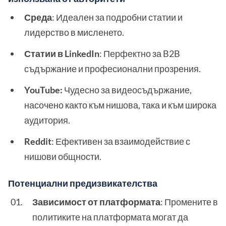
Среда
: Идеален за подробни статии и
лидерство в мисленето.
Статии в LinkedIn
: Перфектно за B2B
съдържание и професионални прозрения.
YouTube:
Чудесно за видеосъдържание,
насочено както към нишова, така и към широка
аудитория.
Reddit
: Ефективен за взаимодействие с
нишови общности.
Потенциални предизвикателства
Зависимост от платформата
: Промените в
политиките на платформата могат да