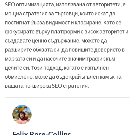
SEO оптимизацията, използвана от авторитети, е
мощна стратегия за търговци, които искат да
постигнат бърза видимост и класиране. Като се
фокусирате върху платформи с висок авторитет и
създавате ценно съдържание, можете да
разширите обхвата си, да повишите доверието в
марката си и да насочите значим трафик към
целите си. Този подход, когато е изпълнен
обмислено, може да бъде крайъгълен камък на
вашата по-широка SEO стратегия.
Felix Rose-Collins