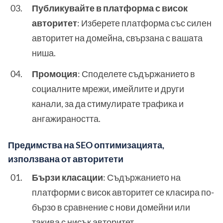
Публикувайте в платформа с висок
авторитет
: Изберете платформа със силен
авторитет на домейна, свързана с вашата
ниша.
Промоция
: Споделете съдържанието в
социалните мрежи, имейлите и други
канали, за да стимулирате трафика и
ангажираността.
Предимства на SEO оптимизацията,
използвана от авторитети
Бързи класации
: Съдържанието на
платформи с висок авторитет се класира по-
бързо в сравнение с нови домейни или
такива с нисък авторитет.