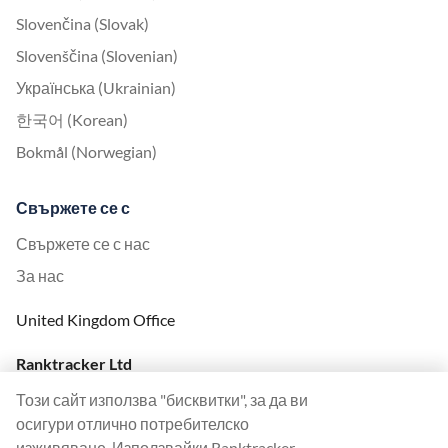
Slovenčina (Slovak)
Slovenščina (Slovenian)
Українська (Ukrainian)
한국어 (Korean)
Bokmål (Norwegian)
Свържете се с
Свържете се с нас
За нас
United Kingdom Office
Ranktracker Ltd
144A Clerkenwell Rd
Този сайт използва "бисквитки", за да ви
London, EC1R 5DF
осигури отлично потребителско
Company No: 08820809
изживяване. Използвайки Ranktracker,