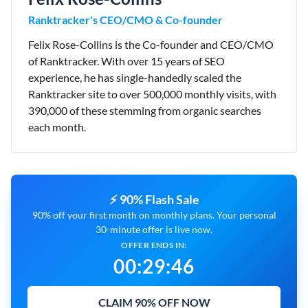
Ranktracker's CEO/CMO & Co-founder
Felix Rose-Collins is the Co-founder and CEO/CMO
of Ranktracker. With over 15 years of SEO
experience, he has single-handedly scaled the
Ranktracker site to over 500,000 monthly visits, with
390,000 of these stemming from organic searches
each month.
⚡ 90% Flash Sale
90% off your first month on monthly plans. Your personal
30-minute offer is live now.
OFFER ENDS IN:
00
:
29
:
45
CLAIM 90% OFF NOW