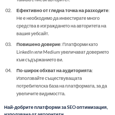
Ефективно от гледна точка на разходите
:
Не е необходимо да инвестирате много
средства в изграждането на авторитета на
вашия уебсайт.
Повишено доверие
: Платформи като
LinkedIn или Medium увеличават доверието
към съдържанието ви.
По-широк обхват на аудиторията
:
Използвайте съществуващата
потребителска база на платформата, за да
увеличите видимостта.
Най-добрите платформи за SEO оптимизация,
използвана от авторитети