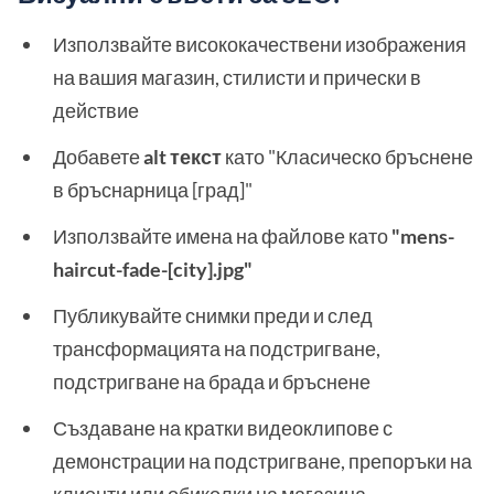
Използвайте висококачествени изображения
на вашия магазин, стилисти и прически в
действие
Добавете
alt текст
като "Класическо бръснене
в бръснарница [град]"
Използвайте имена на файлове като
"mens-
haircut-fade-[city].jpg"
Публикувайте снимки преди и след
трансформацията на подстригване,
подстригване на брада и бръснене
Създаване на кратки видеоклипове с
демонстрации на подстригване, препоръки на