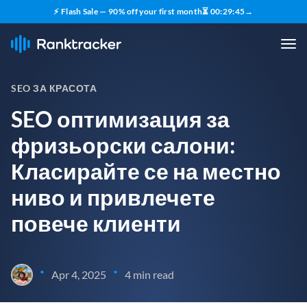
⚡ Flash Sale — 90% off your first month
⏳
00
:
29
:
44
→
SEO ЗА КРАСОТА
SEO оптимизация за
фризьорски салони:
Класирайте се на местно
ниво и привлечете
повече клиенти
•
•
Apr 4, 2025
4 min read