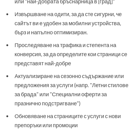
или "най-добрата бръснарница в [град]"
Извършване на одити, за да сте сигурни, че
сайтът ви е удобен за мобилни устройства,
бърз и напълно оптимизиран.
Проследяване на трафика и степента на
конверсия, за да определите кои страници се
представят най-добре
Актуализиране на сезонно съдържание или
предложения за услуги (напр. "Летни стилове
за брада" или "Специални оферти за
празнично подстригване")
Обновяване на страниците с услуги с нови
препоръки или промоции