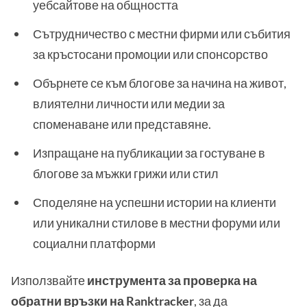
уебсайтове на общността
Сътрудничество с местни фирми или събития
за кръстосани промоции или спонсорство
Обърнете се към блогове за начина на живот,
влиятелни личности или медии за
споменаване или представяне.
Изпращане на публикации за гостуване в
блогове за мъжки грижи или стил
Споделяне на успешни истории на клиенти
или уникални стилове в местни форуми или
социални платформи
Използвайте
инструмента за проверка на
обратни връзки на Ranktracker
, за да