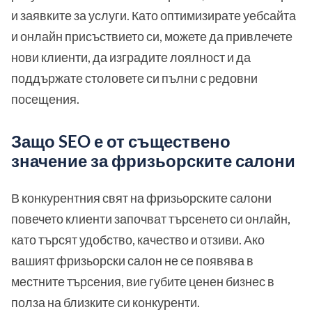
и заявките за услуги. Като оптимизирате уебсайта
и онлайн присъствието си, можете да привлечете
нови клиенти, да изградите лоялност и да
поддържате столовете си пълни с редовни
посещения.
Защо SEO е от съществено
значение за фризьорските салони
В конкурентния свят на фризьорските салони
повечето клиенти започват търсенето си онлайн,
като търсят удобство, качество и отзиви. Ако
вашият фризьорски салон не се появява в
местните търсения, вие губите ценен бизнес в
полза на близките си конкуренти.