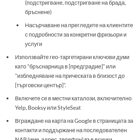
(подстригване, подстригване на брада,
бръснене)
Насърчаване на прегледите на клиентите
с подробности за конкретни фризьори и
услуги
Използвайте гео-таргетирани ключови думи
като "бръснарница в [предградие]" или
"избледняване на прическата в близост до
[търговски център]".
Включете се в местни каталози, включително
Yelp, Booksy или StyleSeat
Вграждане на карта на Google в страницата за
контакти и поддържане на последователен
NAP (име, адрес, телефон) във всички