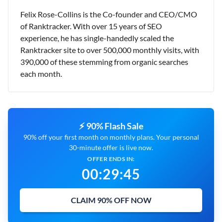
Felix Rose-Collins is the Co-founder and CEO/CMO
of Ranktracker. With over 15 years of SEO
experience, he has single-handedly scaled the
Ranktracker site to over 500,000 monthly visits, with
390,000 of these stemming from organic searches
each month.
⚡ 90% Flash Sale
90% off your first month on monthly plans. Your personal
30-minute offer is live now.
OFFER ENDS IN:
00
:
29
:
44
CLAIM 90% OFF NOW