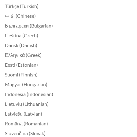
Türkçe (Turkish)
中文 (Chinese)
Български (Bulgarian)
Čeština (Czech)
Dansk (Danish)
Ελληνικά (Greek)
Eesti (Estonian)
Suomi (Finnish)
Magyar (Hungarian)
Indonesia (Indonesian)
Lietuvių (Lithuanian)
Latviešu (Latvian)
Română (Romanian)
Slovenčina (Slovak)