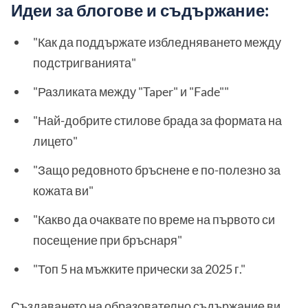
Идеи за блогове и съдържание:
"Как да поддържате избледняването между
подстригванията"
"Разликата между "Taper" и "Fade""
"Най-добрите стилове брада за формата на
лицето"
"Защо редовното бръснене е по-полезно за
кожата ви"
"Какво да очаквате по време на първото си
посещение при бръснаря"
"Топ 5 на мъжките прически за 2025 г."
Създаването на образователно съдържание ви