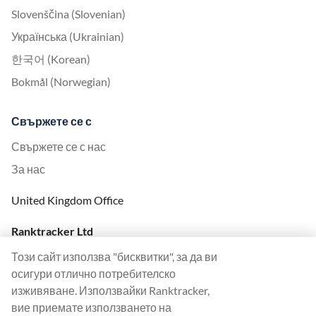
Slovenščina (Slovenian)
Українська (Ukrainian)
한국어 (Korean)
Bokmål (Norwegian)
Свържете се с
Свържете се с нас
За нас
United Kingdom Office
Ranktracker Ltd
144A Clerkenwell Rd
Този сайт използва "бисквитки", за да ви
London, EC1R 5DF
осигури отлично потребителско
Company No: 08820809
изживяване. Използвайки Ranktracker,
felix@ranktracker.com
вие приемате използването на