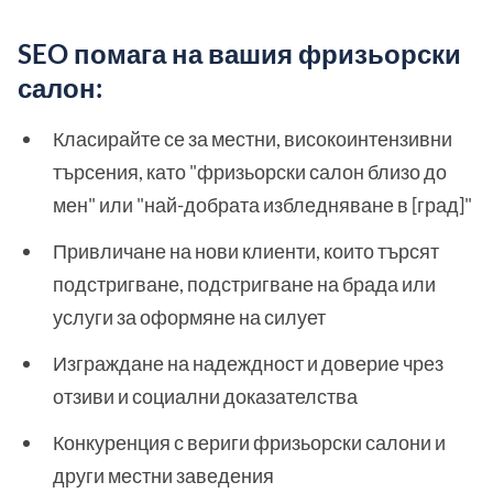
SEO помага на вашия фризьорски
салон:
Класирайте се за местни, високоинтензивни
търсения, като "фризьорски салон близо до
мен" или "най-добрата избледняване в [град]"
Привличане на нови клиенти, които търсят
подстригване, подстригване на брада или
услуги за оформяне на силует
Изграждане на надеждност и доверие чрез
отзиви и социални доказателства
Конкуренция с вериги фризьорски салони и
други местни заведения