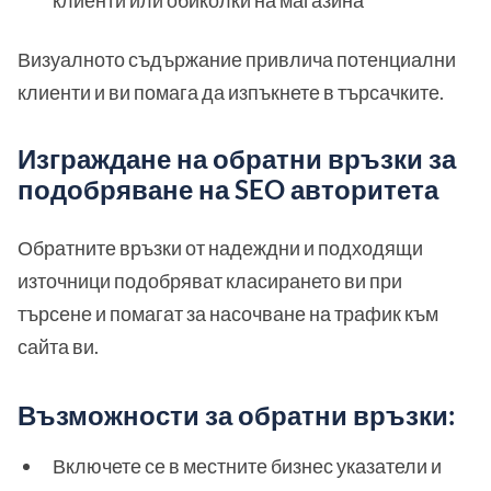
клиенти или обиколки на магазина
Визуалното съдържание привлича потенциални
клиенти и ви помага да изпъкнете в търсачките.
Изграждане на обратни връзки за
подобряване на SEO авторитета
Обратните връзки от надеждни и подходящи
източници подобряват класирането ви при
търсене и помагат за насочване на трафик към
сайта ви.
Възможности за обратни връзки:
Включете се в местните бизнес указатели и