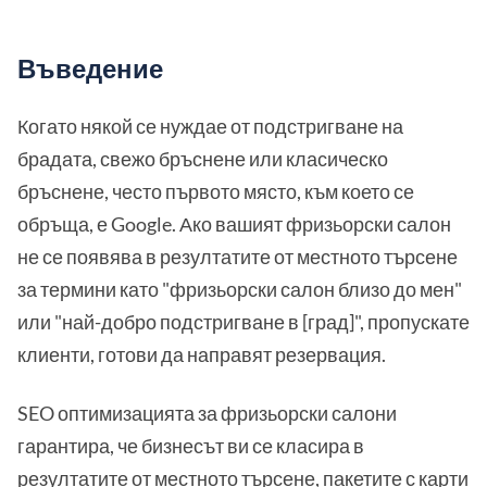
Въведение
Когато някой се нуждае от подстригване на
брадата, свежо бръснене или класическо
бръснене, често първото място, към което се
обръща, е Google. Ако вашият фризьорски салон
не се появява в резултатите от местното търсене
за термини като "фризьорски салон близо до мен"
или "най-добро подстригване в [град]", пропускате
клиенти, готови да направят резервация.
SEO оптимизацията за фризьорски салони
гарантира, че бизнесът ви се класира в
резултатите от местното търсене, пакетите с карти