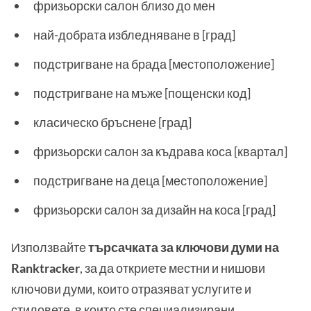
фризьорски салон близо до мен
най-добрата избледняване в [град]
подстригване на брада [местоположение]
подстригване на мъже [пощенски код]
класическо бръснене [град]
фризьорски салон за къдрава коса [квартал]
подстригване на деца [местоположение]
фризьорски салон за дизайн на коса [град]
Използвайте
търсачката за ключови думи на
Ranktracker
, за да откриете местни и нишови
ключови думи, които отразяват услугите и
стиловете, в които сте специализирани.