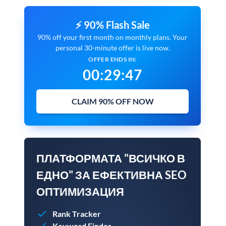
⚡ 90% Flash Sale
90% off your first month on monthly plans. Your
personal 30-minute offer is live now.
OFFER ENDS IN:
00
:
29
:
46
CLAIM 90% OFF NOW
ПЛАТФОРМАТА "ВСИЧКО В
ЕДНО" ЗА ЕФЕКТИВНА SEO
ОПТИМИЗАЦИЯ
Rank Tracker
Keyword Finder