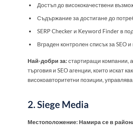
Достъп до висококачествени възмож
Съдържание за достигане до потреб
SERP Checker и Keyword Finder в по
Вграден контролен списък за SEO и
Най-добри за:
стартиращи компании, а
търговия и SEO агенции, които искат ка
високоавторитетни позиции, управляв
2. Siege Media
Местоположение: Намира се в района