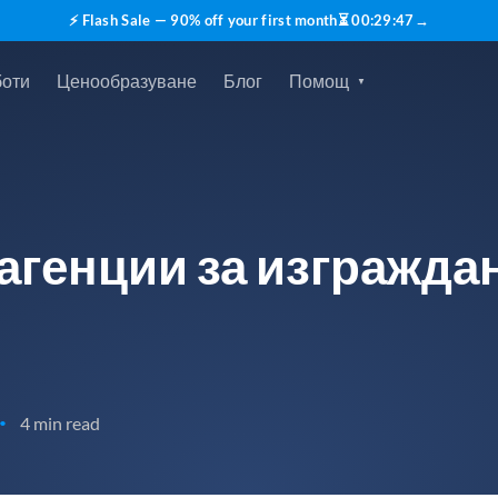
⚡ Flash Sale — 90% off your first month
⏳
00
:
29
:
46
→
боти
Ценообразуване
Блог
Помощ
агенции за изграждан
4 min read
•