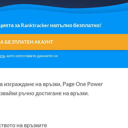
ията за Ranktracker напълно безплатно!
А БЕЗПЛАТЕН АКАУНТ
ата
, като използвате данните си
а изграждане на връзки, Page One Power
лзвайки ръчно достигане на връзки.
ството на връзките