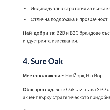
Индивидуална стратегия за всеки к
Отлична поддръжка и прозрачност
Най-добри за:
B2B и B2C брандове със
индустрията изисквания.
4. Sure Oak
Местоположение:
Ню Йорк, Ню Йорк
Общ преглед:
Sure Oak съчетава SEO о
акцент върху стратегическото придобив