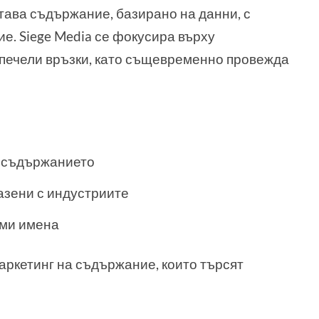
етава съдържание, базирано на данни, с
ие. Siege Media се фокусира върху
 печели връзки, като същевременно провежда
а съдържанието
зени с индустриите
еми имена
аркетинг на съдържание, които търсят