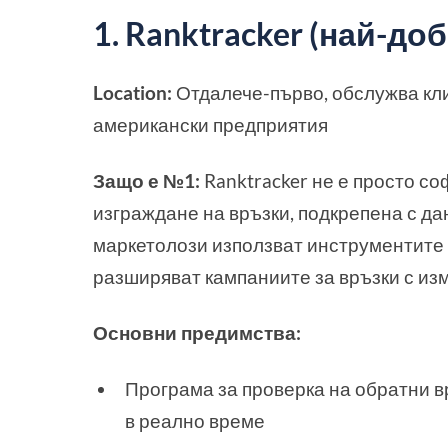
1. Ranktracker (най-до
Location:
Отдалече-първо, обслужва кл
американски предприятия
Защо е №1:
Ranktracker не е просто со
изграждане на връзки, подкрепена с да
маркетолози използват инструментите н
разширяват кампаниите за връзки с из
Основни предимства:
Програма за проверка на обратни в
в реално време