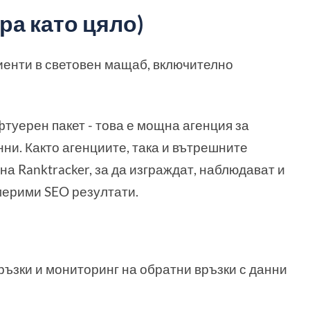
бра като цяло)
иенти в световен мащаб, включително
фтуерен пакет - това е мощна агенция за
нни. Както агенциите, така и вътрешните
а Ranktracker, за да изграждат, наблюдават и
мерими SEO резултати.
ръзки и мониторинг на обратни връзки с данни