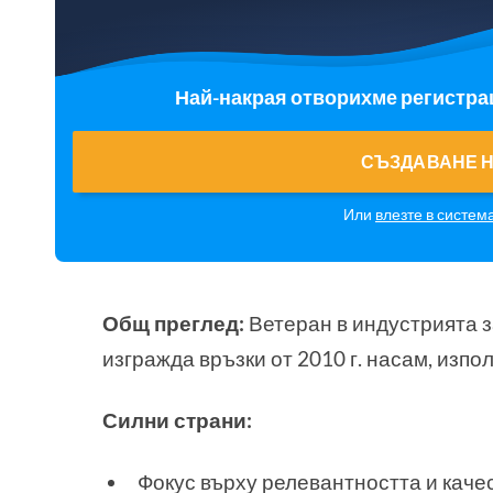
Най-накрая отворихме регистрац
СЪЗДАВАНЕ Н
Или
влезте в систем
Общ преглед:
Ветеран в индустрията з
изгражда връзки от 2010 г. насам, изпо
Силни страни:
Фокус върху релевантността и каче