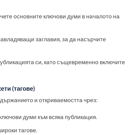
ючете основните ключови думи в началото на
завладяващи заглавия, за да насърчите
публикацията си, като същевременно включите
ети (тагове)
държанието и откриваемостта чрез:
ключови думи към всяка публикация.
ироки тагове.