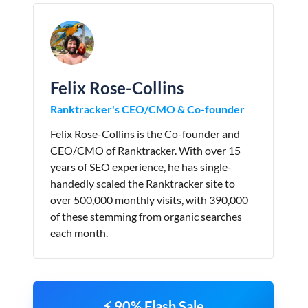
Felix Rose-Collins
Ranktracker's CEO/CMO & Co-founder
Felix Rose-Collins is the Co-founder and
CEO/CMO of Ranktracker. With over 15
years of SEO experience, he has single-
handedly scaled the Ranktracker site to
over 500,000 monthly visits, with 390,000
of these stemming from organic searches
each month.
⚡ 90% Flash Sale