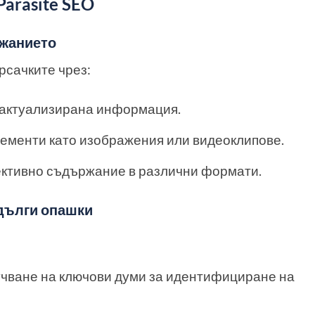
arasite SEO
ржанието
рсачките чрез:
 актуализирана информация.
ементи като изображения или видеоклипове.
ктивно съдържание в различни формати.
 дълги опашки
учване на ключови думи за идентифициране на