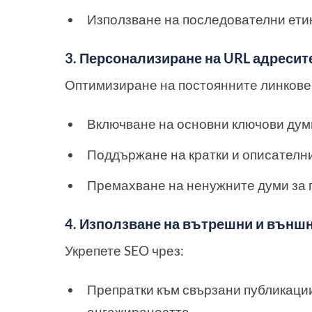
Използване на последователни етик
3. Персонализиране на URL адресит
Оптимизиране на постоянните линкове 
Включване на основни ключови думи
Поддържане на кратки и описателн
Премахване на ненужните думи за п
4. Използване на вътрешни и външ
Укрепете SEO чрез:
Препратки към свързани публикации
ангажираността.