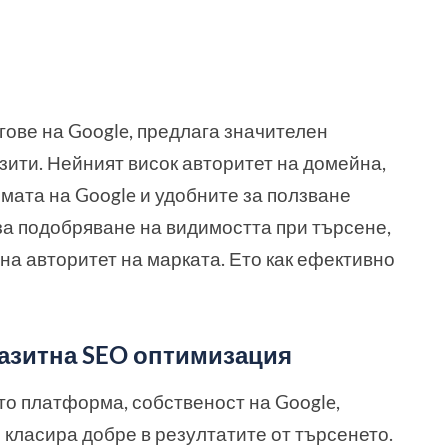
гове на Google, предлага значителен
зити. Нейният висок авторитет на домейна,
мата на Google и удобните за ползване
за подобряване на видимостта при търсене,
на авторитет на марката. Ето как ефективно
аразитна SEO оптимизация
ато платформа, собственост на Google,
 класира добре в резултатите от търсенето.