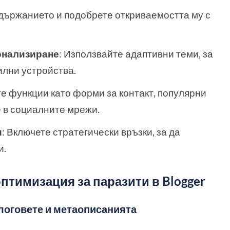
държанието и подобрете откриваемостта му с
онализиране
: Използвайте адаптивни теми, за
илни устройства.
те функции като форми за контакт, популярни
е в социалните мрежи.
и
: Включете стратегически връзки, за да
и.
птимизация за паразити в Blogger
блоговете и метаописанията