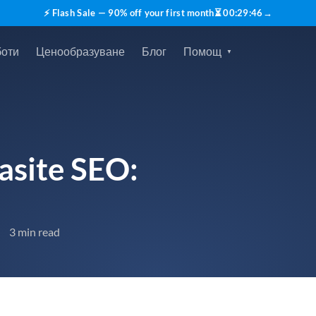
⚡ Flash Sale — 90% off your first month
⏳
00
:
29
:
45
→
боти
Ценообразуване
Блог
Помощ
asite SEO:
3 min read
•