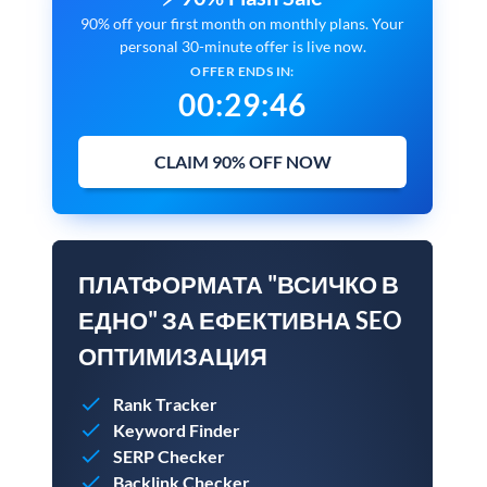
90% off your first month on monthly plans. Your
personal 30-minute offer is live now.
OFFER ENDS IN:
00
:
29
:
45
CLAIM 90% OFF NOW
ПЛАТФОРМАТА "ВСИЧКО В
ЕДНО" ЗА ЕФЕКТИВНА SEO
ОПТИМИЗАЦИЯ
Rank Tracker
Keyword Finder
SERP Checker
Backlink Checker