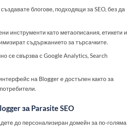
а създавате блогове, подходящи за SEO, без да
дени инструменти като метаописания, етикети и
имизират съдържанието за търсачките.
но се свързва с Google Analytics, Search
интерфейс на Blogger е достъпен както за
 потребители.
gger за Parasite SEO
адете до персонализиран домейн за по-голяма